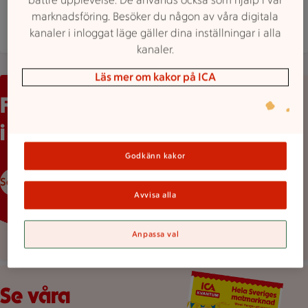
marknadsföring. Besöker du någon av våra digitala
Mer butiksinfo
kanaler i inloggat läge gäller dina inställningar i alla
kanaler.
Läs mer om kakor på ICA
Kvantums matmagasin "Duka upp till sommarfest"
Finns gratis
i butik!
Godkänn kakor
Senaste numret
Avvisa alla
Anpassa val
Veckans reklamblad
Se våra