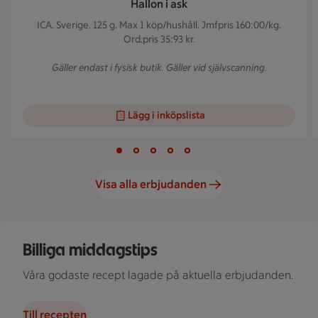
Hallon i ask
ICA. Sverige. 125 g.
Max 1 köp/hushåll. Jmfpris 160:00/kg.
Ord.pris 35:93 kr.
Gäller endast i fysisk butik. Gäller vid självscanning.
Lägg i inköpslista
Visar bild 1 av 5
Bild 1 av 5
Bild 2 av 5
Bild 3 av 5
Bild 4 av 5
Bild 5 av 5
Visa alla erbjudanden
Skål med rostad grönsaksblandning, bricka med ugnsrostad p
Billiga middagstips
Våra godaste recept lagade på aktuella erbjudanden.
Till recepten