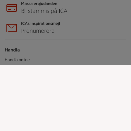
Massa erbjudanden
Bli stammis på ICA
ICAs inspirationsmejl
Prenumerera
Handla
Handla online
ICAs matkasse
Catering
Apotek Hjärtat
Handla som företag
Gaston
ICAs tjänster
ICA-appen