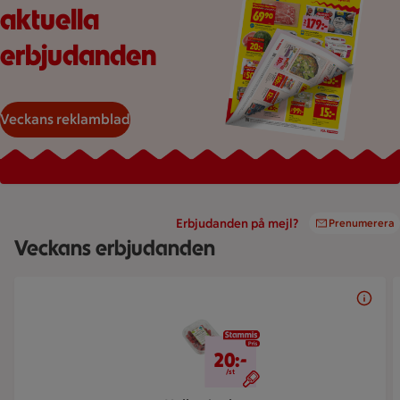
aktuella
erbjudanden
Veckans reklamblad
Erbjudanden på mejl?
Prenumerera
Veckans erbjudanden
Bildspel med 5 bilder.
20 kr/st
20:-
/st