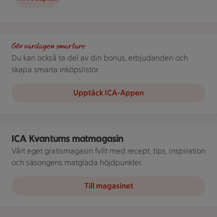
Stammis. Scrolla extrapriser i ICA-appen!
Gör vardagen smartare
Du kan också ta del av din bonus, erbjudanden och
skapa smarta inköpslistor.
Upptäck ICA-Appen
En person sitter vid ett dukat bord och tar en tugga av en salla
ICA Kvantums matmagasin
Vårt eget gratismagasin fyllt med recept, tips, inspiration
och säsongens matglada höjdpunkter.
Till magasinet