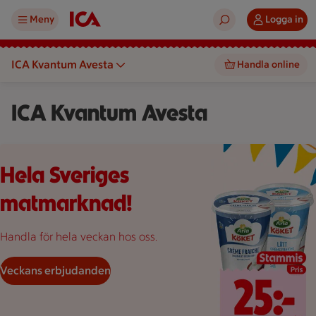
Meny
Logga in
ICA Kvantum Avesta
Handla online
ICA Kvantum Avesta
Pinsa 20 kronor styck, Creme fraiche 25 kronor styck.
Hela Sveriges
matmarknad!
Handla för hela veckan hos oss.
Veckans erbjudanden