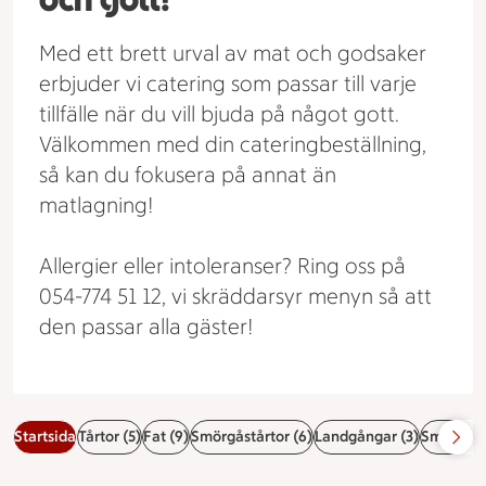
Med ett brett urval av mat och godsaker
erbjuder vi catering som passar till varje
tillfälle när du vill bjuda på något gott.
Välkommen med din cateringbeställning,
så kan du fokusera på annat än
matlagning!
Allergier eller intoleranser? Ring oss på
054-774 51 12, vi skräddarsyr menyn så att
den passar alla gäster!
Startsida
Tårtor (5)
Fat (9)
Smörgåstårtor (6)
Landgångar (3)
Smörgåsa