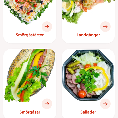
Smörgåstårtor
Landgångar
Smörgåsar
Sallader