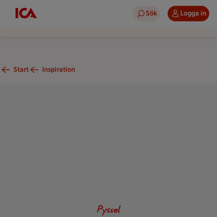
Sök
Logga in
Start
Inspiration
Ett bord med grå duk med julpussel på, en julstrumpa i tyg med 
Pyssel