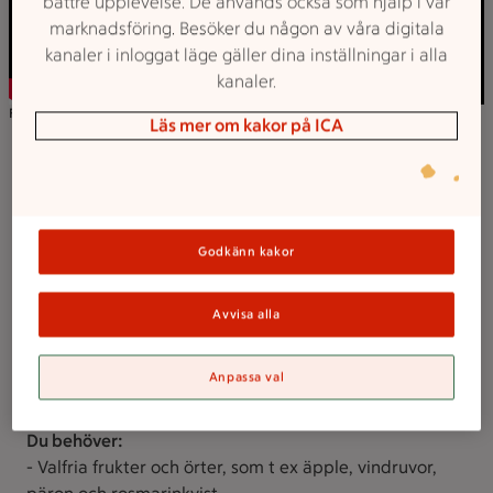
bättre upplevelse. De används också som hjälp i vår
marknadsföring. Besöker du någon av våra digitala
kanaler i inloggat läge gäller dina inställningar i alla
kanaler.
Film: Så viker du en julstjärna till juldukningen.
Läs mer om kakor på ICA
Godkänn kakor
Avvisa alla
Anpassa val
Frostad frukt
Du behöver:
- Valfria frukter och örter, som t ex äpple, vindruvor,