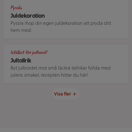
Juldekoration
Pyssla
Juldekoration
Pyssla ihop din egen juldekoration att pryda ditt
hem med.
Jultallrik med äppelkarré, brysselkål och halloumi
Istället för julbord!
Jultallrik
Byt julbordet mot små läckra tallrikar fyllda med
julens smaker, recepten hittar du här!
Visa fler