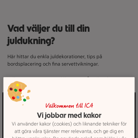
Vad väljer du till din
juldukning?
Här hittar du enkla juldekorationer, tips på
bordsplacering och fina servettvikningar.
Vik en pappersstjärna - så gör du!
Välkommen till ICA
Vi jobbar med kakor
Vi använder kakor (cookies) och liknande tekniker för
att göra våra tjänster mer relevanta, och ge dig en