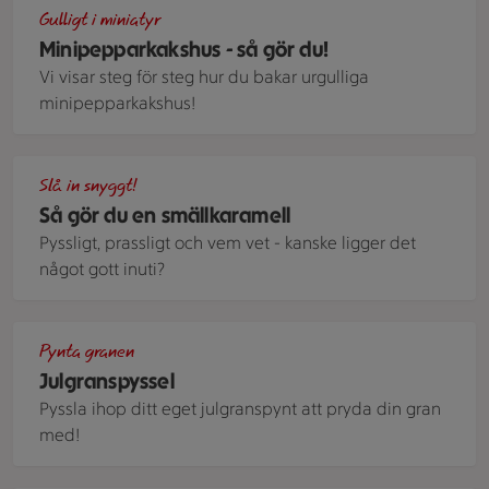
Minipepparkakshus satt på en kopp med varm choklad
Gulligt i miniatyr
Minipepparkakshus - så gör du!
Vi visar steg för steg hur du bakar urgulliga
minipepparkakshus!
smällkarameller i sliver och röd
Slå in snyggt!
Så gör du en smällkaramell
Pyssligt, prassligt och vem vet - kanske ligger det
något gott inuti?
En pyntad julgran
Pynta granen
Julgranspyssel
Pyssla ihop ditt eget julgranspynt att pryda din gran
med!