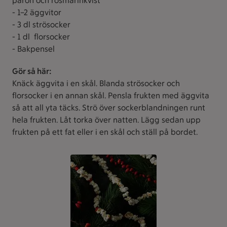
päron och rosmarinkvist
- 1–2 äggvitor
- 3 dl strösocker
- 1 dl florsocker
- Bakpensel
Gör så här:
Knäck äggvita i en skål. Blanda strösocker och
florsocker i en annan skål. Pensla frukten med äggvita
så att all yta täcks. Strö över sockerblandningen runt
hela frukten. Låt torka över natten. Lägg sedan upp
frukten på ett fat eller i en skål och ställ på bordet.