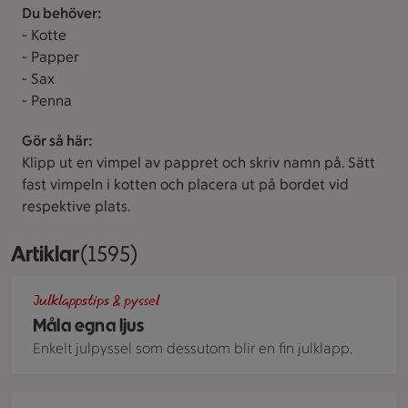
Du behöver:
- Kotte
- Papper
- Sax
- Penna
Gör så här:
Klipp ut en vimpel av pappret och skriv namn på. Sätt
fast vimpeln i kotten och placera ut på bordet vid
respektive plats.
Artiklar
Visar 1595 stycken
(1595)
Vita stearinljus som målas med färgerna röd och guld i olika
Julklappstips & pyssel
Måla egna ljus
Enkelt julpyssel som dessutom blir en fin julklapp.
Röda julgranskulor i olika former, fint dekorerade med makr