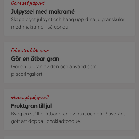
Gör eget julpynt
Julpyssel med makramé
Skapa eget julpynt och häng upp dina julgranskulor
med makramé - så gör du!
Dtrutar som formar sig som granar
Från strut till gran
Gör en ätbar gran
Gör en julgran av den och använd som
placeringskort!
Massa frukt i olika skålar på en diskbänk.
Mumsigt julpyssel!
Fruktgran till jul
Bygg en ståtlig, ätbar gran av frukt och bär. Suveränt
gott att doppa i chokladfondue.