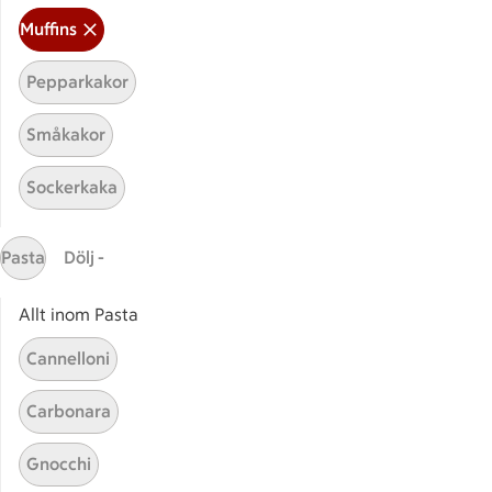
Muffins
Pepparkakor
Småkakor
Sockerkaka
Relaterade kategorier
Pasta
Dölj -
Festmuffins
Muffi
Allt inom Pasta
Cannelloni
Muffins med färskost
Muffi
Carbonara
Gnocchi