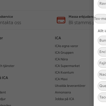
Ravi
dservice
Massa erbjudanden
Tex-m
ntakta oss
Bli stammis på IC
Allt
er
ICA
Bur
ICAs egna varor
Enc
ICA Gruppen
ICA Nära
Faji
h tjänster
ICA Supermarket
ICA Kvantum
Nac
å ICA
ICA Maxi
Que
Utvalda leverantörer
dent
Annonsera
Tac
djur
Jobba på ICA
udanden