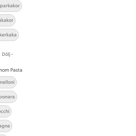
parkakor
kakor
kerkaka
Dölj -
 inom Pasta
Piroger
nelloni
bonara
Visa alla kategorier
cchi
agne