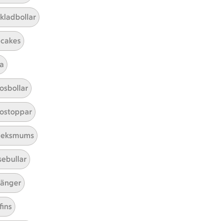
kladbollar
Sortera
cakes
a
osbollar
ostoppar
leksmums
sebullar
änger
fins