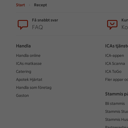
Start
Recept
Sidfot
Få snabbt svar
Kun
FAQ
Ko
Handla
ICAs tjänst
Handla online
ICA-appen
ICAs matkasse
ICA Scanna
Catering
ICA ToGo
Apotek Hjärtat
Fler appar oc
Handla som företag
Stammis p
Gaston
Bli stammis
Stammis Stu
Stammis Hus
Partnererbj