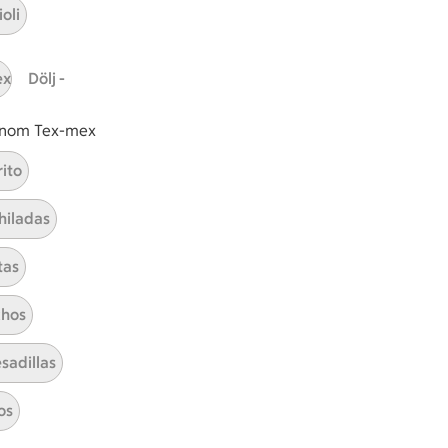
oli
ICAs inspirationsmejl
ex
Dölj -
A
Prenumerera
 inom Tex-mex
Hållbarhet
rito
ICA Stiftelsen
hiladas
En god morgondag
tas
Kundservice
Reklamera
hos
Återkallelser
sadillas
Spärra eller beställ nytt ICA-kort
Behandling av personuppgifter
os
Hantera cookies