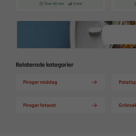
Receptet tar Över 60 min att tillaga
Över 60 min
Receptet har Enkel svårighetsgrad
Enkel
R
Relaterade kategorier
Piroger middag
Potatis
Piroger fetaost
Grönsak