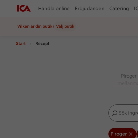
Handla online
Erbjudanden
Catering
I
Vilken är din butik?
Välj butik
Start
Recept
Piroger 
mellanmå
Sök ingredien
Inga förslag
Piroger