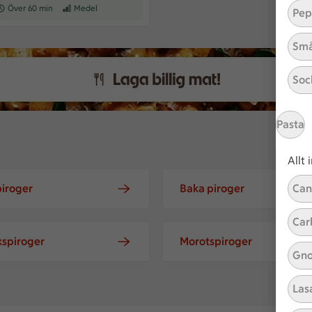
eceptet tar Över 60 min att tillaga
Över 60 min
Receptet har Medel svårighetsgrad
Medel
Pep
Små
Soc
Pasta
Allt
piroger
Baka piroger
Can
Car
spiroger
Morotspiroger
Gno
Las