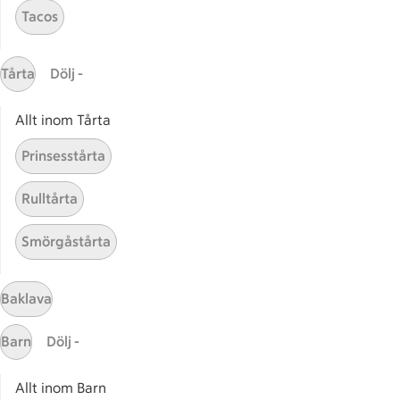
Tacos
ICAs inspirationsmejl
Prenumerera
Tårta
Dölj -
Handla
Allt inom Tårta
Handla online
ICAs matkasse
Prinsesstårta
Catering
Rulltårta
Apotek Hjärtat
Handla som företag
Smörgåstårta
Gaston
ICAs tjänster
Baklava
ICA-appen
Barn
Dölj -
ICA Scanna
ICA ToGo
Allt inom Barn