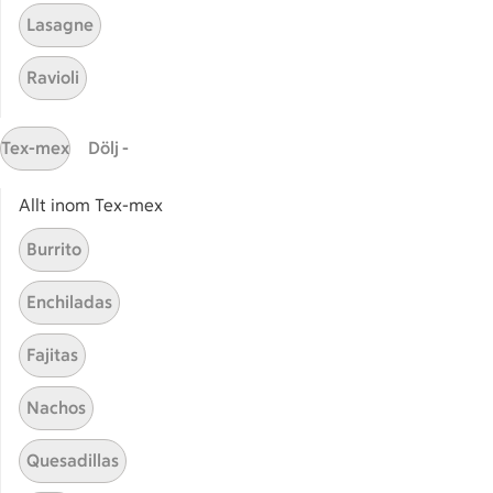
Rödspätta gryta
Kokt 
Lasagne
Ravioli
Gratinerad rödspätta
Röds
Tex-mex
Dölj -
Allt inom Tex-mex
Start
Sidfot
Burrito
Få snabbt svar
Enchiladas
FAQ
Fajitas
Kundservice
Kontakta oss
Nachos
Massa erbjudanden
Quesadillas
Bli stammis på ICA