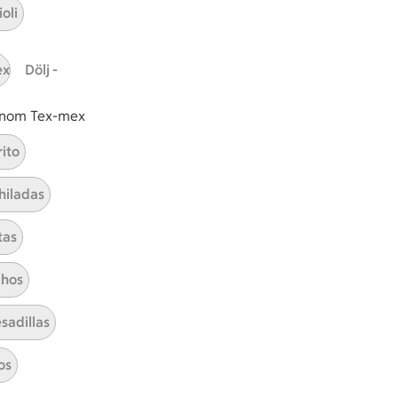
oli
Hållbarhet
ex
Dölj -
ICA Stiftelsen
En god morgondag
 inom Tex-mex
Kundservice
rito
Reklamera
hiladas
Återkallelser
Spärra eller beställ nytt ICA-kort
tas
Behandling av personuppgifter
Hantera cookies
hos
sadillas
os