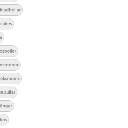
ar 0 kommentarer
kladbollar
cakes
a
osbollar
ostoppar
leksmums
sebullar
t tillaga
t har Medel svårighetsgrad
el
änger
fins