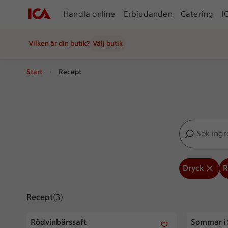
Handla online
Erbjudanden
Catering
I
Vilken är din butik?
Välj butik
Start
Recept
Sök ingredien
Inga förslag
Dryck
R
Recept
Visar 3 stycken
(3)
Rödvinbärssaft
Sommar i 
Rödvinbärssaft
Sommar i 