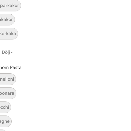
parkakor
kakor
kerkaka
Röda vinbär saft
Dölj -
 inom Pasta
Visa alla kategorier
nelloni
bonara
cchi
agne
ICAs inspirationsmejl
A
Prenumerera