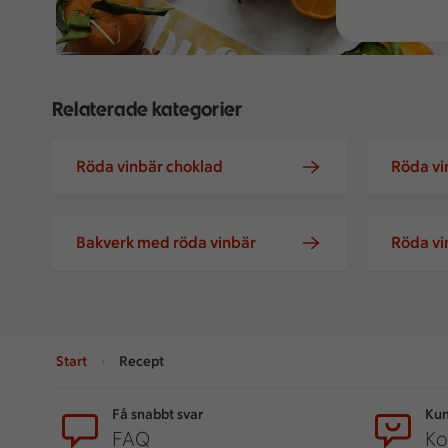
Relaterade kategorier
Röda vinbär choklad
Röda v
Bakverk med röda vinbär
Röda vi
Start
Recept
Sidfot
Få snabbt svar
Kun
FAQ
Ko