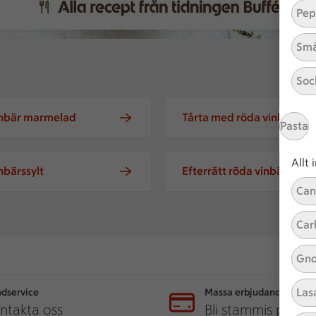
Pep
Små
Soc
inbär marmelad
Tårta med röda vinbär
Pasta
Allt
nbärssylt
Efterrätt röda vinbär
Can
Car
Gno
Las
dservice
Massa erbjudanden
ntakta oss
Bli stammis på IC