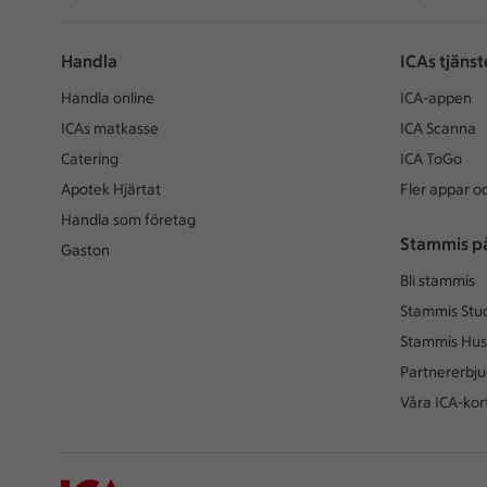
Handla
ICAs tjänst
Handla online
ICA-appen
ICAs matkasse
ICA Scanna
Catering
ICA ToGo
Apotek Hjärtat
Fler appar oc
Handla som företag
Stammis p
Gaston
Bli stammis
Stammis Stu
Stammis Hus
Partnererbj
Våra ICA-kor