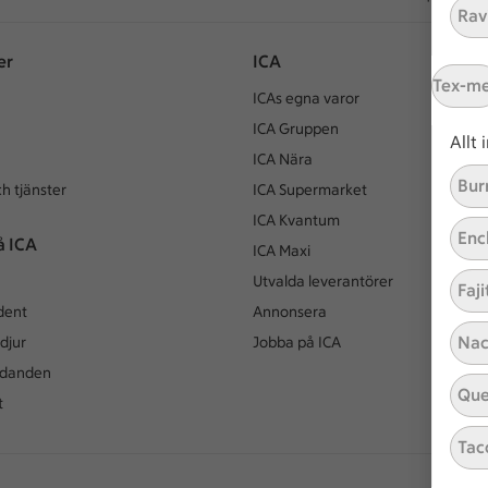
Ravi
er
ICA
Tex-m
ICAs egna varor
ICA Gruppen
Allt
ICA Nära
Bur
h tjänster
ICA Supermarket
ICA Kvantum
Enc
å ICA
ICA Maxi
Utvalda leverantörer
Faji
dent
Annonsera
Nac
djur
Jobba på ICA
udanden
Que
t
Tac