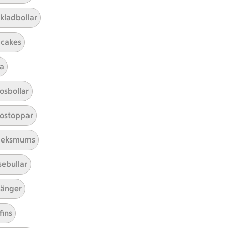
r 0 kommentarer
kladbollar
cakes
a
osbollar
ostoppar
leksmums
sebullar
tillaga
har Avancerad svårighetsgrad
rad
änger
fins