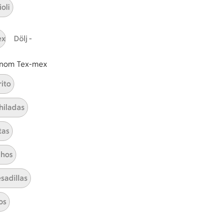
oli
Hållbarhet
ex
Dölj -
ICA Stiftelsen
En god morgondag
 inom Tex-mex
Kundservice
rito
Reklamera
hiladas
Återkallelser
Spärra eller beställ nytt ICA-kort
tas
Behandling av personuppgifter
Hantera cookies
hos
sadillas
os