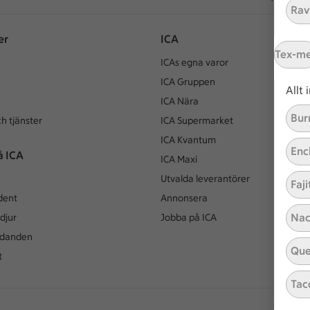
Ravi
er
ICA
Tex-m
ICAs egna varor
ICA Gruppen
Allt
ICA Nära
Bur
h tjänster
ICA Supermarket
ICA Kvantum
Enc
å ICA
ICA Maxi
Utvalda leverantörer
Faji
dent
Annonsera
Nac
djur
Jobba på ICA
udanden
Que
t
Tac