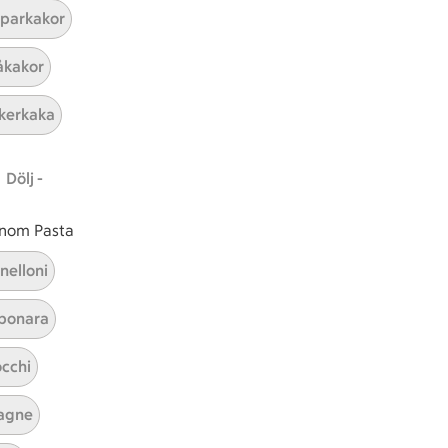
parkakor
kakor
kerkaka
Efterrätt med mandelmjöl
Dölj -
 inom Pasta
Visa alla kategorier
nelloni
bonara
cchi
agne
ICAs inspirationsmejl
A
Prenumerera