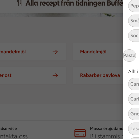
Pep
Små
Soc
 mandelmjöl
Mandelmjöl
Pasta
Allt
r ost
Rabarber pavlova
Can
Car
Gno
Las
dservice
Massa erbjudanden
ntakta oss
Bli stammis på IC