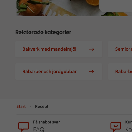
Relaterade kategorier
Bakverk med mandelmjöl
Semlor
Rabarber och jordgubbar
Rabarbe
Start
Recept
Sidfot
Få snabbt svar
Kun
FAQ
Ko