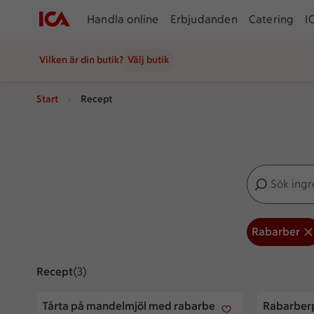
Handla online
Erbjudanden
Catering
I
Vilken är din butik?
Välj butik
Start
Recept
Sök ingredien
Inga förslag
Rabarber
Recept
Visar 3 stycken
(3)
Tårta på mandelmjöl med rabarber och flädergrädde
Rabarberpa
Tårta på mandelmjöl med rabarber
Rabarber