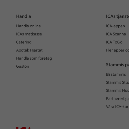
Handla
ICAs tjänst
Handla online
ICA-appen
ICAs matkasse
ICA Scanna
Catering
ICA ToGo
Apotek Hjärtat
Fler appar oc
Handla som företag
Stammis p
Gaston
Bli stammis
Stammis Stu
Stammis Hus
Partnererbj
Våra ICA-kor