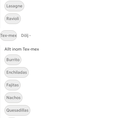
Hemmagjord prinsesstårta
Prins
Lasagne
Ravioli
Svensk prinsesstårta
Enkel
Tex-mex
Dölj -
Allt inom Tex-mex
Start
Sidfot
Burrito
Få snabbt svar
Enchiladas
FAQ
Fajitas
Kundservice
Kontakta oss
Nachos
Massa erbjudanden
Quesadillas
Bli stammis på ICA