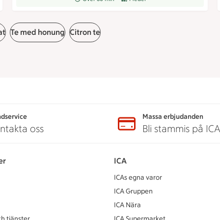
at
Te med honung
Citron te
dservice
Massa erbjudanden
ntakta oss
Bli stammis på IC
er
ICA
ICAs egna varor
ICA Gruppen
ICA Nära
h tjänster
ICA Supermarket