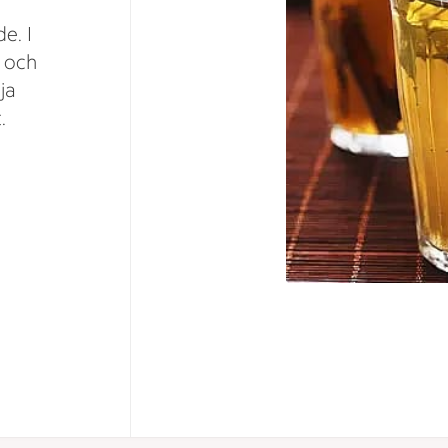
e. I
n och
ja
.