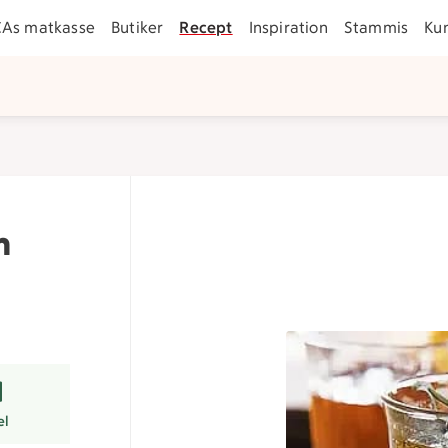
CAs matkasse
Butiker
Recept
Inspiration
Stammis
Ku
h
r
el