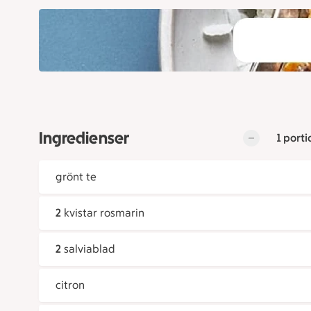
Ingredienser
1 porti
grönt te
2
kvistar rosmarin
2
salviablad
citron