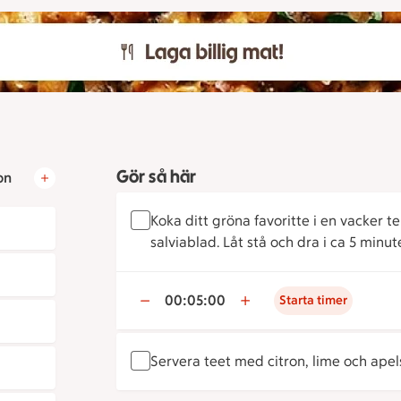
Gör så här
on
Koka ditt gröna favoritte i en vacker t
salviablad. Låt stå och dra i ca 5 minute
00:05:00
Starta timer
Servera teet med citron, lime och ape