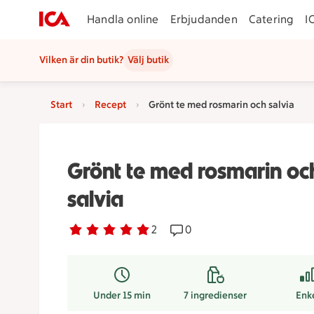
Handla online
Erbjudanden
Catering
I
Vilken är din butik?
Välj butik
Start
Recept
Grönt te med rosmarin och salvia
Grönt te med rosmarin oc
salvia
Betyg 5 av 5.
2 personer har röstat
2
Receptet har 0 kommentare
0
Under 15 min
7
ingredienser
Enk