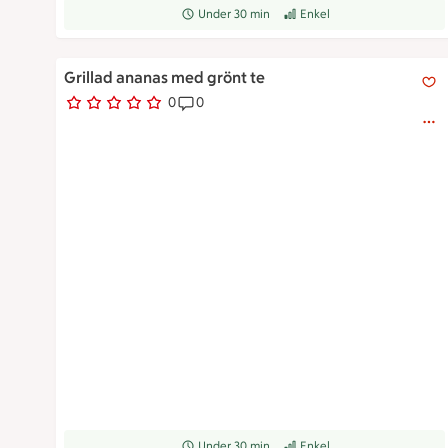
Receptet tar Under 30 min att tillaga
Under 30 min
Receptet har Enkel svårighets
Enkel
Grillad ananas med grönt te
Grillad ananas med grönt te
0
0
0 personer har röstat
Receptet har 0 kommentarer
Receptet tar Under 30 min att tillaga
Under 30 min
Receptet har Enkel svårighets
Enkel