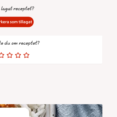
 lagat receptet?
kera som tillagat
te du om receptet?