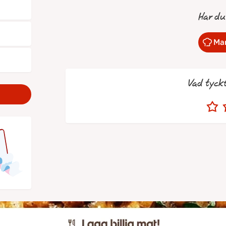
Har du
Mar
Vad tyck