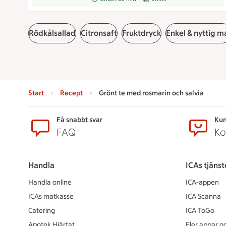
Rödkålsallad
Citronsaft
Fruktdryck
Enkel & nyttig m
Start
Recept
Grönt te med rosmarin och salvia
Sidfot
Få snabbt svar
Kun
FAQ
Ko
Handla
ICAs tjänst
Handla online
ICA-appen
ICAs matkasse
ICA Scanna
Catering
ICA ToGo
Apotek Hjärtat
Fler appar oc