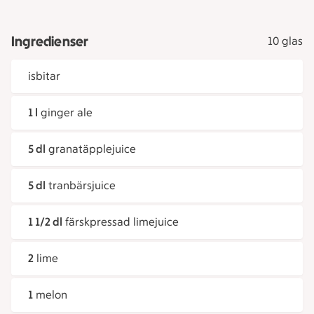
Ingredienser
10 glas
isbitar
1 l
ginger ale
5 dl
granatäpplejuice
5 dl
tranbärsjuice
1 1/2 dl
färskpressad limejuice
2
lime
1
melon