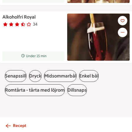
Alkoholfri Royal
Alkoholfri Royal
34
Betyg 3.2 av 5.
34 personer har röstat
Receptet tar Under 15 min att tillaga
Under 15 min
Senapssill
Dryck
Midsommarbål
Enkel bål
Romtårta - tårta med löjrom
Dillsnaps
Recept
Sidfot