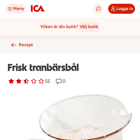
Meny
Logga in
Vilken är din butik?
Välj butik
Recept
Frisk tranbärsbål
Betyg 2.6 av 5.
55 personer har röstat
55
Receptet har 0 kommentarer
0