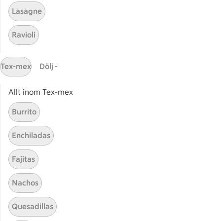
Lasagne
Ravioli
Start
Sidfot
Tex-mex
Dölj -
Få snabbt svar
FAQ
Allt inom Tex-mex
Kundservice
Burrito
Kontakta oss
Enchiladas
Massa erbjudanden
Bli stammis på ICA
Fajitas
ICAs inspirationsmejl
Nachos
Prenumerera
Quesadillas