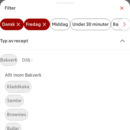
Filter
Meny
Logga in
Dansk
Fredag
Middag
Under 30 minuter
Bakverk
Vilken är din butik?
Välj butik
Typ av recept
Start
Danmark fredag
Bakverk
Dölj -
Allt inom Bakverk
Sök ingrediens eller recept
Inga förslag
Sök
Kladdkaka
Dansk
Fredag
Middag
Under 30 minuter
Bakve
Semlor
Recept
Visar 3 stycken
(3)
Sortera
Brownies
Bullar
Hemgjord koldskål
Hemgjord koldskål