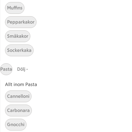
Muffins
Receptet tar Över 60 min att tillaga
Över 60 min
Pepparkakor
Småkakor
Sockerkaka
Pasta
Dölj -
Allt inom Pasta
Relaterade kategorier
Cannelloni
Dansk smörgås
Dansk
Carbonara
Dansk rödkål recept
Potat
Gnocchi