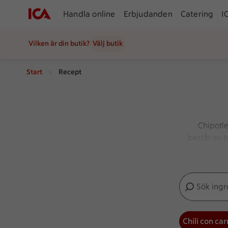
Handla online
Erbjudanden
Catering
I
Vilken är din butik?
Välj butik
Start
Recept
Chipotle
består av t
god att ha
Sök ingredien
Inga förslag
Chili con ca