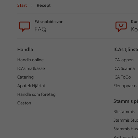
Start
Recept
Sidfot
Få snabbt svar
Kun
FAQ
Ko
Handla
ICAs tjänst
Handla online
ICA-appen
ICAs matkasse
ICA Scanna
Catering
ICA ToGo
Apotek Hjärtat
Fler appar oc
Handla som företag
Stammis p
Gaston
Bli stammis
Stammis Stu
Stammis Hus
Partnererbj