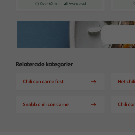
Receptet tar Över 60 min att tillaga
Över 60 min
Receptet har Avancerad svårighetsgrad
Avancerad
R
Relaterade kategorier
Chili con carne fest
Het chil
Snabb chili con carne
Chili c