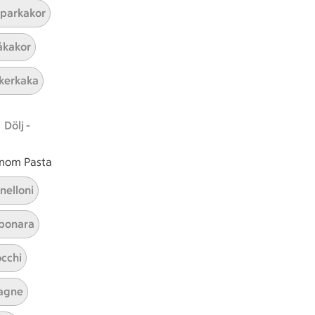
parkakor
kakor
kerkaka
Dölj -
 inom Pasta
Chili con carne med paprika
nelloni
bonara
Visa alla kategorier
cchi
agne