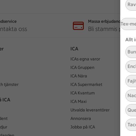
Ravi
dservice
Massa erbjudanden
Tex-m
ntakta oss
Bli stammis på IC
Allt
er
ICA
Bur
ICAs egna varor
Enc
ICA Gruppen
ICA Nära
Faji
h tjänster
ICA Supermarket
ICA Kvantum
Nac
å ICA
ICA Maxi
Que
Utvalda leverantörer
dent
Annonsera
Tac
djur
Jobba på ICA
udanden