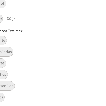
oli
ICAs inspirationsmejl
ex
Dölj -
A
Prenumerera
 inom Tex-mex
Hållbarhet
rito
ICA Stiftelsen
hiladas
En god morgondag
tas
Kundservice
Reklamera
hos
Återkallelser
sadillas
Spärra eller beställ nytt ICA-kort
Behandling av personuppgifter
os
Hantera cookies