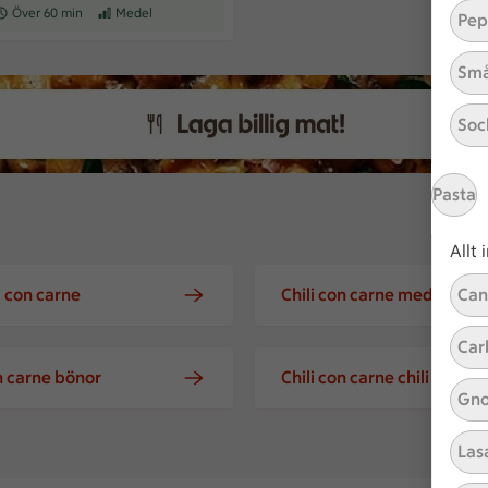
eceptet tar Över 60 min att tillaga
Över 60 min
Receptet har Medel svårighetsgrad
Medel
Pep
Små
Soc
Pasta
Allt
i con carne
Chili con carne med majs
Can
Car
on carne bönor
Chili con carne chili
Gno
Las