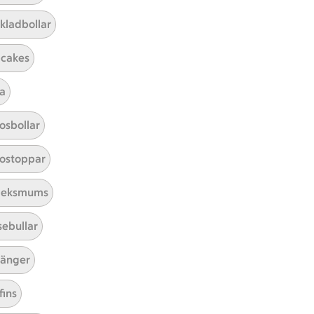
kladbollar
Sortera
cakes
a
osbollar
ostoppar
leksmums
sebullar
änger
fins