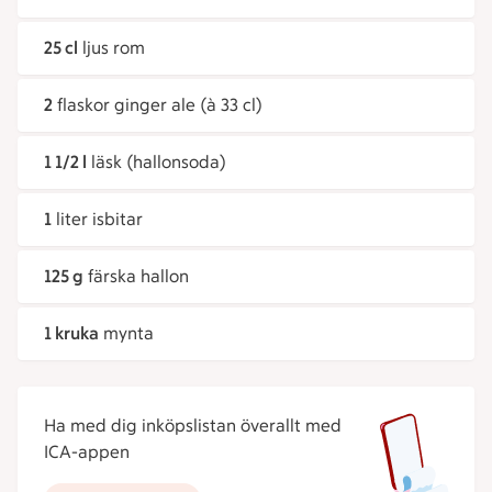
25 cl
ljus rom
2
flaskor ginger ale (à 33 cl)
1 1/2 l
läsk (hallonsoda)
1
liter isbitar
125 g
färska hallon
1 kruka
mynta
Ha med dig inköpslistan överallt med
ICA-appen