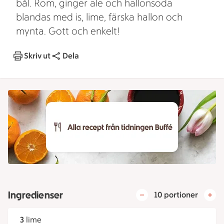
bål. Rom, ginger ale och hallonsoda
blandas med is, lime, färska hallon och
mynta. Gott och enkelt!
Skriv ut
Dela
Ingredienser
10 portioner
3
lime