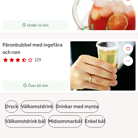
Receptet tar Under 15 min att tillaga
Under 15 min
Päronbubbel med ingefära
Päronbubbel med ingefära oc
och rom
229
Betyg 3.2 av 5.
229 personer har röstat
Receptet tar Över 60 min att tillaga
Över 60 min
Dryck
Välkomstdrink
Drinkar med mynta
Välkomstdrink bål
Midsommarbål
Enkel bål