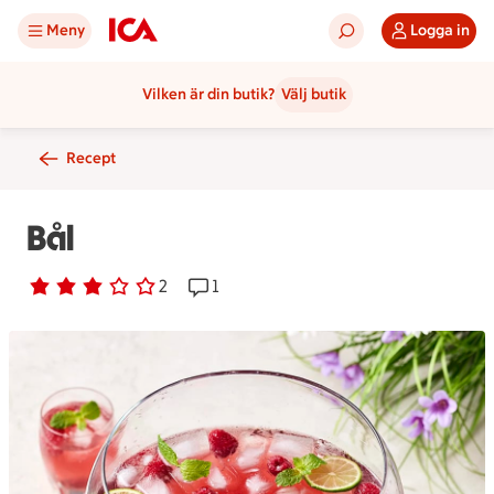
Meny
Logga in
Vilken är din butik?
Välj butik
Recept
Bål
Betyg 3 av 5.
2 personer har röstat
2
Receptet har 1 kommentarer
1