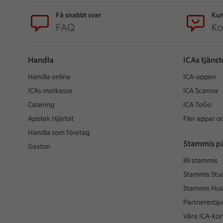
Få snabbt svar
Kun
FAQ
Ko
Handla
ICAs tjänst
Handla online
ICA-appen
ICAs matkasse
ICA Scanna
Catering
ICA ToGo
Apotek Hjärtat
Fler appar oc
Handla som företag
Stammis p
Gaston
Bli stammis
Stammis Stu
Stammis Hus
Partnererbj
Våra ICA-kor