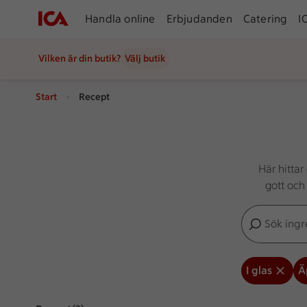
Handla online
Erbjudanden
Catering
I
Vilken är din butik?
Välj butik
Start
Recept
Här hitta
gott och 
Sök ingredien
Inga förslag
I glas
Ä