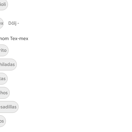
oli
ICAs inspirationsmejl
A
Prenumerera
ex
Dölj -
Hållbarhet
 inom Tex-mex
ICA Stiftelsen
rito
En god morgondag
hiladas
Kundservice
tas
Reklamera
Återkallelser
hos
Spärra eller beställ nytt ICA-kort
Behandling av personuppgifter
sadillas
Hantera cookies
os