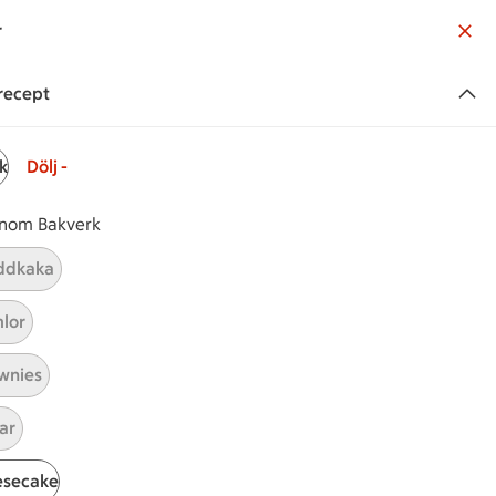
r
ndservice
Sök
Logga in
 recept
Handla online
k
Dölj -
 inom Bakverk
ddkaka
a på något
efterrätt.
lor
Sök
wnies
ar
Enkel
esecake