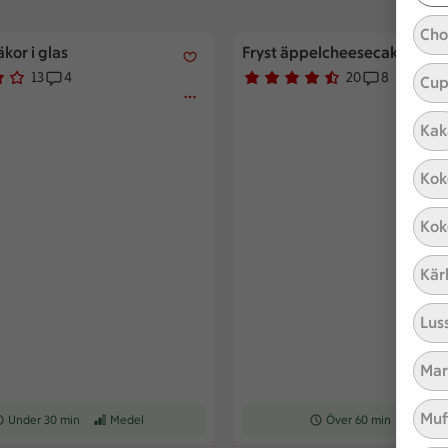
Cho
kor i glas
Fryst äppelcheesecake i glas
äkor i glas
Fryst äppelcheesecake i glas
13
4
20
8
 5.
r har röstat
Receptet har 4 kommentarer
Betyg 4.7 av 5.
20 personer har röstat
Receptet h
Cup
Kak
Kok
Kok
Kär
Lus
Mar
Muf
ceptet tar Under 30 min att tillaga
Under 30 min
Receptet har Medel svårighetsgrad
Medel
Receptet tar Över 60 min at
Över 60 min
Recepte
Med