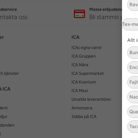
Ravi
dservice
Massa erbjudanden
ntakta oss
Bli stammis på IC
Tex-m
er
ICA
Allt
ICAs egna varor
Bur
ICA Gruppen
ICA Nära
Enc
h tjänster
ICA Supermarket
Faji
ICA Kvantum
å ICA
ICA Maxi
Nac
Utvalda leverantörer
dent
Annonsera
Que
djur
Jobba på ICA
udanden
Tac
t