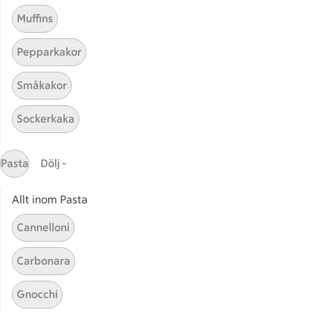
Muffins
Pepparkakor
Småkakor
Sockerkaka
Relaterade kategorier
Pasta
Dölj -
Älg vinter
Långk
Allt inom Pasta
Cannelloni
Älg i ugn
Älggr
Carbonara
Gnocchi