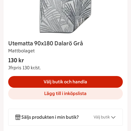
Utematta 90x180 Dalarö Grå
Mattbolaget
Gäller endast Maxi Stormarknad
130 kr
Nuvarande pris 130 kr
Jfrpris 130 kr/st.
Jämförpris 130 kr/st.
Välj butik och handla
Lägg till i inköpslista
Säljs produkten i min butik?
Välj butik