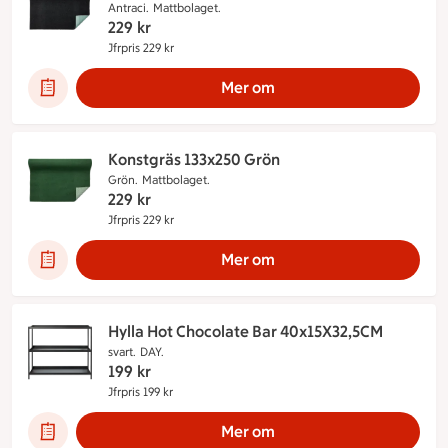
Antraci.
Mattbolaget.
229
kr
Jfrpris 229 kr
Jämförpris 229 kr
Mer om
Konstgräs 133x250 Grön
Grön.
Mattbolaget.
229
kr
Jfrpris 229 kr
Jämförpris 229 kr
Mer om
Hylla Hot Chocolate Bar 40x15X32,5CM
svart.
DAY.
199
kr
Jfrpris 199 kr
Jämförpris 199 kr
Mer om