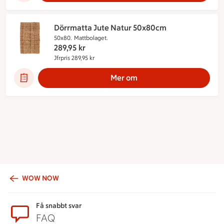
Dörrmatta Jute Natur 50x80cm
50x80.
Mattbolaget.
289,95
kr
Jfrpris 289,95 kr
Jämförpris 289,95 kr
Mer om
WOW NOW
Sidfot
Få snabbt svar
FAQ