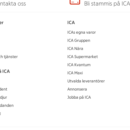
ntakta oss
Bli stammis på IC
er
ICA
ICAs egna varor
ICA Gruppen
ICA Nära
h tjänster
ICA Supermarket
ICA Kvantum
å ICA
ICA Maxi
Utvalda leverantörer
dent
Annonsera
djur
Jobba på ICA
udanden
t