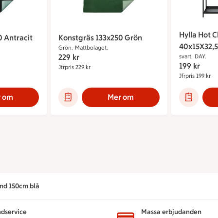
Hylla Hot 
 Antracit
Konstgräs 133x250 Grön
40x15X32,
Grön.
Mattbolaget.
229
kr
svart.
DAY.
199
kr
229 kr
Jfrpris 229 kr
Jämförpris 229 kr
Jfrpris 199 kr
Jä
 om
Mer om
nd 150cm blå
dservice
Massa erbjudanden