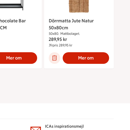
Chocolate Bar
Dörrmatta Jute Natur
5CM
50x80cm
50x80.
Mattbolaget.
289,95
kr
mförpris 199 kr
Jfrpris 289,95 kr
Jämförpris 289,95 kr
Mer om
Mer om
ICAs inspirationsmejl