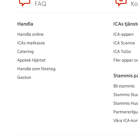
FAQ
Ko
Handla
ICAs tjänst
Handla online
ICA-appen
ICAs matkasse
ICA Scanna
Catering
ICA ToGo
Apotek Hjärtat
Fler appar oc
Handla som företag
Stammis p
Gaston
Bli stammis
Stammis Stu
Stammis Hus
Partnererbj
Våra ICA-kor