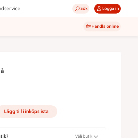
ndservice
Sök
Logga in
Handla online
lå
nad
50 kr
kr/st.
Lägg till i inköpslista
tik?
Välj butik