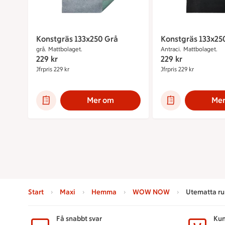
Konstgräs 133x250 Grå
Konstgräs 133x250
grå.
Mattbolaget.
Antraci.
Mattbolaget.
229
kr
229
kr
Jfrpris 229 kr
Jämförpris 229 kr
Jfrpris 229 kr
Jämförpris 
Mer om
Mer
Start
Maxi
Hemma
WOW NOW
Utematta ru
Sidfot
Få snabbt svar
Kun