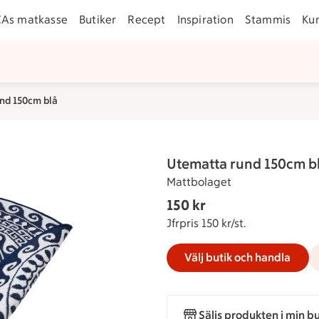
CAs matkasse
Butiker
Recept
Inspiration
Stammis
Ku
nd 150cm blå
Utematta rund 150cm b
Mattbolaget
Gäller endast Maxi Stormark
150 kr
Nuvarande pris 1
Jfrpris 150 kr/st.
Jämförpris 150 
Välj butik och handla
Säljs produkten i min bu