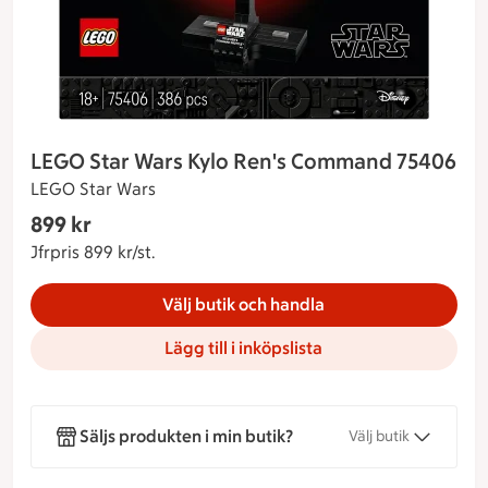
LEGO Star Wars Kylo Ren's Command 75406
LEGO Star Wars
Gäller endast Maxi Stormarknad
899 kr
Nuvarande pris 899 kr
Jfrpris 899 kr/st.
Jämförpris 899 kr/st.
Välj butik och handla
Lägg till i inköpslista
Säljs produkten i min butik?
Välj butik