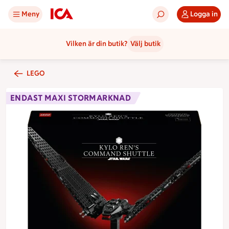
Meny
Logga in
Vilken är din butik?
Välj butik
LEGO
ENDAST MAXI STORMARKNAD