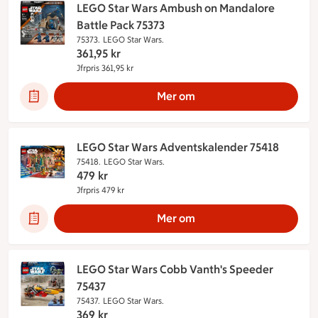
LEGO Star Wars Ambush on Mandalore
Battle Pack 75373
75373.
LEGO Star Wars.
361,95
kr
Jfrpris 361,95 kr
Jämförpris 361,95 kr
Mer om
LEGO Star Wars Adventskalender 75418
75418.
LEGO Star Wars.
479
kr
Jfrpris 479 kr
Jämförpris 479 kr
Mer om
LEGO Star Wars Cobb Vanth's Speeder
75437
75437.
LEGO Star Wars.
369
kr