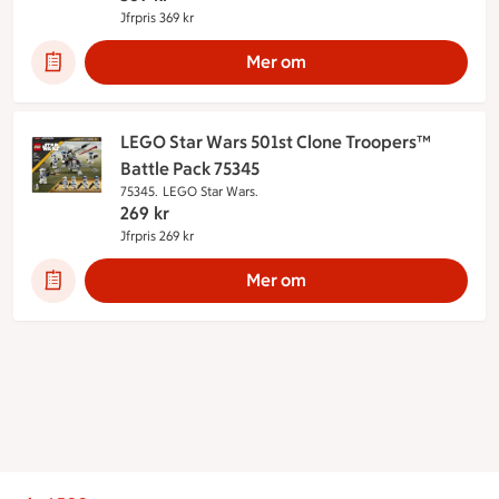
Jfrpris 369 kr
Jämförpris 369 kr
Mer om
LEGO Star Wars 501st Clone Troopers™
Battle Pack 75345
75345.
LEGO Star Wars.
269
kr
Jfrpris 269 kr
Jämförpris 269 kr
Mer om