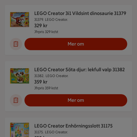
LEGO Creator 3i1 Vildsint dinosaurie 31379
31379.
LEGO Creator.
329
kr
Jfrpris 329 kr/st
Jämförpris 329 kr/st
Mer om
LEGO Creator Söta djur: lekfull valp 31382
31382.
LEGO Creator.
359
kr
Jfrpris 359 kr/st
Jämförpris 359 kr/st
Mer om
LEGO Creator Enhörningsslott 31175
31175.
LEGO Creator.