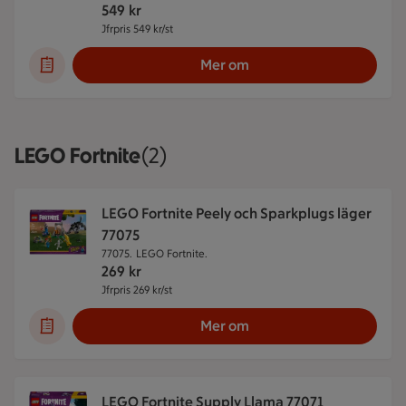
549
kr
Jfrpris 549 kr/st
Jämförpris 549 kr/st
Mer om
LEGO Fortnite
Visar 2 stycken
(2)
LEGO Fortnite Peely och Sparkplugs läger
77075
77075.
LEGO Fortnite.
269
kr
Jfrpris 269 kr/st
Jämförpris 269 kr/st
Mer om
LEGO Fortnite Supply Llama 77071