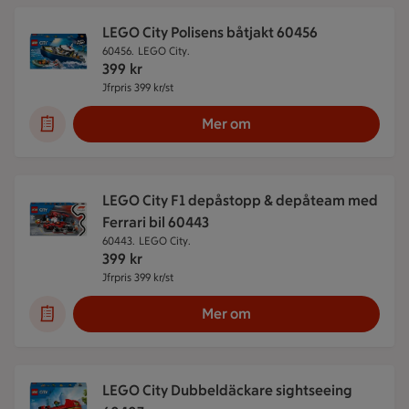
LEGO City Polisens båtjakt 60456
60456.
LEGO City.
399
kr
Jfrpris 399 kr/st
Jämförpris 399 kr/st
Mer om
LEGO City F1 depåstopp & depåteam med
Ferrari bil 60443
60443.
LEGO City.
399
kr
Jfrpris 399 kr/st
Jämförpris 399 kr/st
Mer om
LEGO City Dubbeldäckare sightseeing