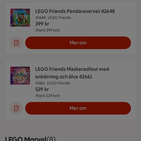
LEGO Friends Pandareservat 42648
42648.
LEGO Friends.
399
kr
Jfrpris 399 kr/st
Jämförpris 399 kr/st
Mer om
LEGO Friends Maskeradfest med
enhörning och älva 42661
42661.
LEGO Friends.
529
kr
Jfrpris 529 kr/st
Jämförpris 529 kr/st
Mer om
LEGO Marvel
Visar 8 stycken
(8)