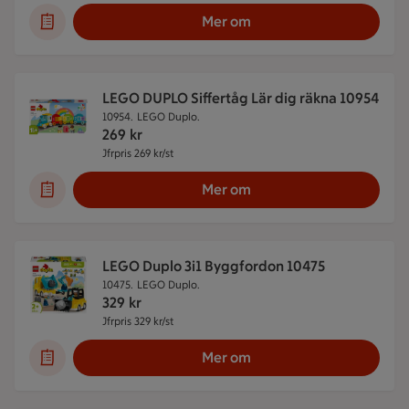
Mer om
LEGO DUPLO Siffertåg Lär dig räkna 10954
10954.
LEGO Duplo.
269
kr
Jfrpris 269 kr/st
Jämförpris 269 kr/st
Mer om
LEGO Duplo 3i1 Byggfordon 10475
10475.
LEGO Duplo.
329
kr
Jfrpris 329 kr/st
Jämförpris 329 kr/st
Mer om