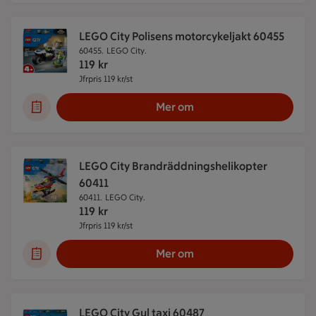
LEGO City Polisens motorcykeljakt 60455
60455.
LEGO City.
119
kr
Jfrpris 119 kr/st
Jämförpris 119 kr/st
Mer om
LEGO City Brandräddningshelikopter
60411
60411.
LEGO City.
119
kr
Jfrpris 119 kr/st
Jämförpris 119 kr/st
Mer om
LEGO City Gul taxi 60487