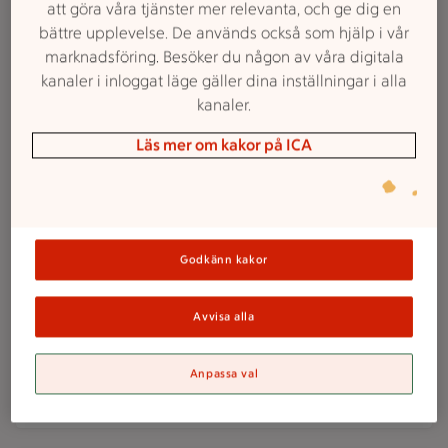
att göra våra tjänster mer relevanta, och ge dig en
Mer om
bättre upplevelse. De används också som hjälp i vår
marknadsföring. Besöker du någon av våra digitala
kanaler i inloggat läge gäller dina inställningar i alla
kanaler.
LEGO Botanicals Lotusblommor 40647
40647.
LEGO Botanicals.
Läs mer om kakor på ICA
199
kr
Jfrpris 199 kr/st
Jämförpris 199 kr/st
Mer om
Godkänn kakor
LEGO Botanicals Glada växter 10349
10349.
LEGO Botanicals.
Avvisa alla
269
kr
Jfrpris 269 kr/st
Jämförpris 269 kr/st
Anpassa val
Mer om