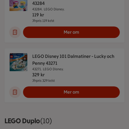
43284
43284.
LEGO Disney.
119
kr
Jfrpris 119 kr/st
Jämförpris 119 kr/st
Mer om
LEGO Disney 101 Dalmatiner - Lucky och
Penny 43271
43271.
LEGO Disney.
329
kr
Jfrpris 329 kr/st
Jämförpris 329 kr/st
Mer om
LEGO Duplo
Visar 10 stycken
(10)