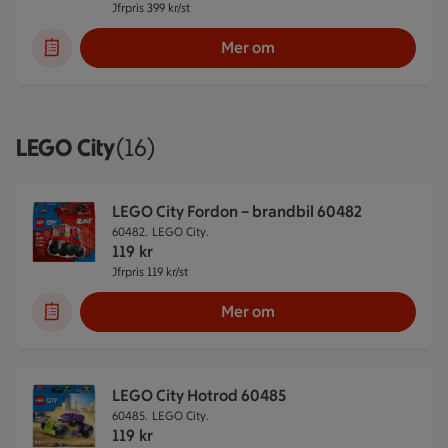
Jfrpris 399 kr/st
Jämförpris 399 kr/st
Mer om
LEGO City
Visar 16 stycken
(16)
LEGO City Fordon – brandbil 60482
60482.
LEGO City.
119
kr
Jfrpris 119 kr/st
Jämförpris 119 kr/st
Mer om
LEGO City Hotrod 60485
60485.
LEGO City.
119
kr