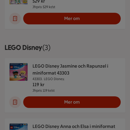
529
kr
Jfrpris 529 kr/st
Jämförpris 529 kr/st
Mer om
LEGO Disney
Visar 3 stycken
(3)
LEGO Disney Jasmine och Rapunzel i
miniformat 43303
43303.
LEGO Disney.
119
kr
Jfrpris 119 kr/st
Jämförpris 119 kr/st
Mer om
LEGO Disney Anna och Elsa i miniformat