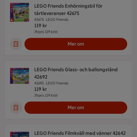
LEGO Friends Enhörningsbil för
tårtleveranser 42675
42675.
LEGO Friends.
119
kr
Jfrpris 119 kr/st
Jämförpris 119 kr/st
Mer om
LEGO Friends Glass- och ballongstånd
42692
42692.
LEGO Friends.
119
kr
Jfrpris 119 kr/st
Jämförpris 119 kr/st
Mer om
LEGO Friends Filmkväll med vänner 42642