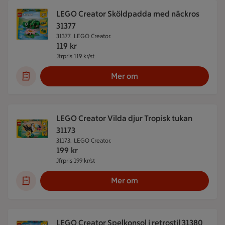
LEGO Creator Sköldpadda med näckros
31377
31377.
LEGO Creator.
119
kr
Jfrpris 119 kr/st
Jämförpris 119 kr/st
Mer om
LEGO Creator Vilda djur Tropisk tukan
31173
31173.
LEGO Creator.
199
kr
Jfrpris 199 kr/st
Jämförpris 199 kr/st
Mer om
LEGO Creator Spelkonsol i retrostil 31380