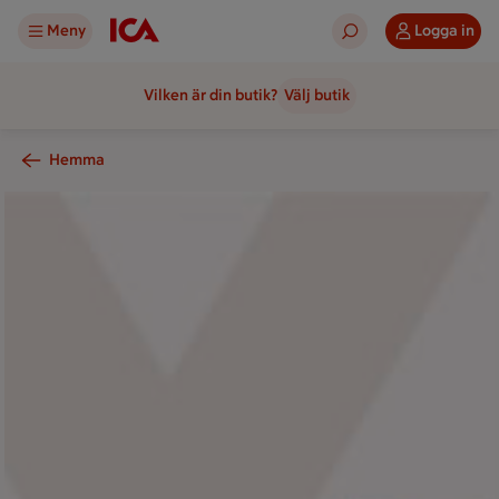
Meny
Logga in
Vilken är din butik?
Välj butik
Hemma
Flera LEGO-byggsatser i originalförpackningar uppradade.