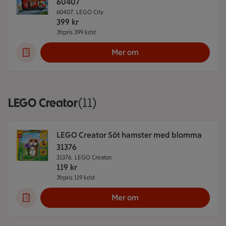
60407
60407.
LEGO City.
399
kr
Jfrpris 399 kr/st
Jämförpris 399 kr/st
Mer om
LEGO Creator
Visar 11 stycken
(11)
LEGO Creator Söt hamster med blomma
31376
31376.
LEGO Creator.
119
kr
Jfrpris 119 kr/st
Jämförpris 119 kr/st
Mer om