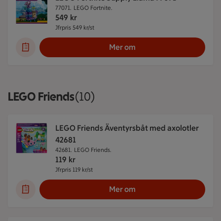
77071.
LEGO Fortnite.
549
kr
Jfrpris 549 kr/st
Jämförpris 549 kr/st
Mer om
LEGO Friends
Visar 10 stycken
(10)
LEGO Friends Äventyrsbåt med axolotler
42681
42681.
LEGO Friends.
119
kr
Jfrpris 119 kr/st
Jämförpris 119 kr/st
Mer om