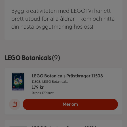
Bygg kreativiteten med LEGO! Vi har ett
brett utbud för alla åldrar – kom och hitta
din nästa byggutmaning hos oss!
LEGO Botanicals
Visar 9 stycken
(9)
LEGO Botanicals Prästkragar 11508
11508.
LEGO Botanicals.
179
kr
Jfrpris 179 kr/st
Jämförpris 179 kr/st
Mer om