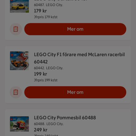
60487.
LEGO City.
179
kr
Jfrpris 179 kr/st
Jämförpris 179 kr/st
Mer om
LEGO City F1 förare med McLaren racerbil
60442
60442.
LEGO City.
199
kr
Jfrpris 199 kr/st
Jämförpris 199 kr/st
Mer om
LEGO City Pommesbil 60488
60488.
LEGO City.
249
kr