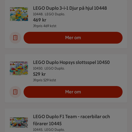
LEGO Duplo 3-i-1 Djur på hjul 10448
10448.
LEGO Duplo.
469
kr
Jfrpris 469 kr/st
Jämförpris 469 kr/st
Mer om
LEGO Duplo Hopsys slottsspel 10450
10450.
LEGO Duplo.
529
kr
Jfrpris 529 kr/st
Jämförpris 529 kr/st
Mer om
LEGO Duplo F1 Team - racerbilar och
förarer 10445
10445.
LEGO Duplo.