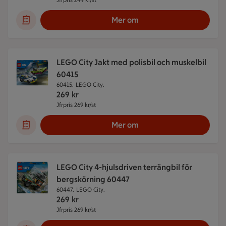
Jfrpris 249 kr/st
Jämförpris 249 kr/st
Mer om
LEGO City Jakt med polisbil och muskelbil
60415
60415.
LEGO City.
269
kr
Jfrpris 269 kr/st
Jämförpris 269 kr/st
Mer om
LEGO City 4-hjulsdriven terrängbil för
bergskörning 60447
60447.
LEGO City.
269
kr
Jfrpris 269 kr/st
Jämförpris 269 kr/st