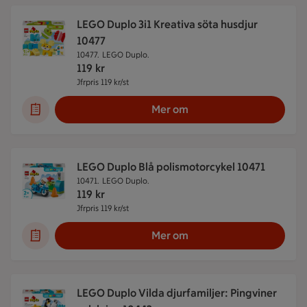
LEGO Duplo 3i1 Kreativa söta husdjur
10477
10477.
LEGO Duplo.
119
kr
Jfrpris 119 kr/st
Jämförpris 119 kr/st
Mer om
LEGO Duplo Blå polismotorcykel 10471
10471.
LEGO Duplo.
119
kr
Jfrpris 119 kr/st
Jämförpris 119 kr/st
Mer om
LEGO Duplo Vilda djurfamiljer: Pingviner