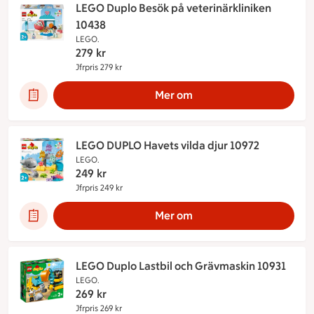
LEGO Duplo Besök på veterinärkliniken
10438
LEGO.
279
kr
Jfrpris 279 kr
Jämförpris 279 kr
Mer om
LEGO DUPLO Havets vilda djur 10972
LEGO.
249
kr
Jfrpris 249 kr
Jämförpris 249 kr
Mer om
LEGO Duplo Lastbil och Grävmaskin 10931
LEGO.
269
kr
Jfrpris 269 kr
Jämförpris 269 kr