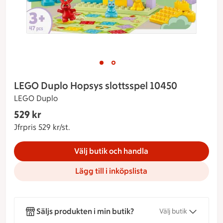
Bild 1 av 2
Bild 2 av 2
Visar bild 1 av 2
LEGO Duplo Hopsys slottsspel 10450
LEGO Duplo
Gäller endast Maxi Stormarknad
529 kr
Nuvarande pris 529 kr
Jfrpris 529 kr/st.
Jämförpris 529 kr/st.
Välj butik och handla
Lägg till i inköpslista
Säljs produkten i min butik?
Välj butik