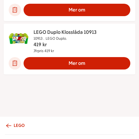
Mer om
LEGO Duplo Klosslåda 10913
10913 .
LEGO Duplo.
419
kr
Jfrpris 419 kr
Jämförpris 419 kr
Mer om
LEGO
Sidfot