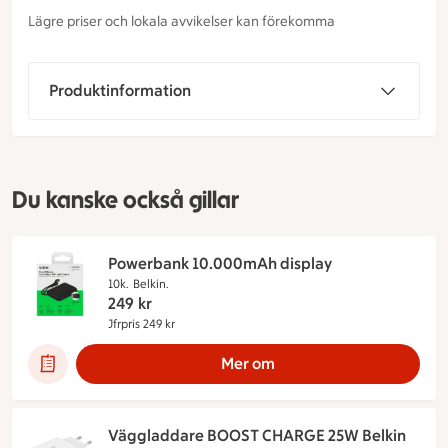
Lägre priser och lokala avvikelser kan förekomma
Produktinformation
Du kanske också gillar
Powerbank 10.000mAh display
10k.
Belkin.
249
kr
Jfrpris 249 kr
Jämförpris 249 kr
Mer om
Väggladdare BOOST CHARGE 25W Belkin