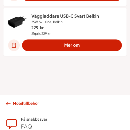
Väggladdare USB-C Svart Belkin
25W Sv.
Kina.
Belkin.
229
kr
Jfrpris 229 kr
Jämförpris 229 kr
Mer om
Mobiltillbehör
Sidfot
Få snabbt svar
FAQ