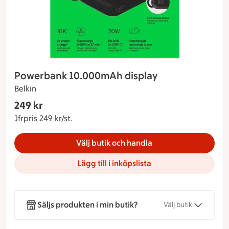
Powerbank 10.000mAh display
Belkin
Gäller endast Maxi Stormarknad
249 kr
Nuvarande pris 249 kr
Jfrpris 249 kr/st.
Jämförpris 249 kr/st.
Välj butik och handla
Lägg till i inköpslista
Säljs produkten i min butik?
Välj butik