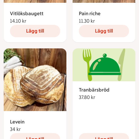
Vitlöksbaugett
Pain riche
14.10 kr
14.10 kronor
11.30 kr
11.30 kronor
Lägg till
Lägg till
Tranbärsbröd
37.80 kr
37.80 kronor
Levein
34 kr
34 kronor