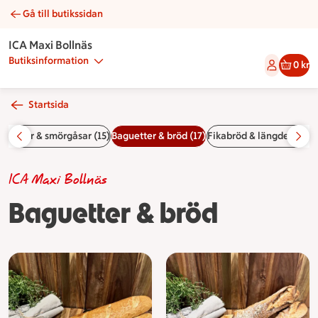
Gå till butikssidan
Baguetter & bröd | Catering ICA Maxi Bollnäs
ICA Maxi Bollnäs
Butiksinformation
0 kr
Startsida
Mackor & smörgåsar (15)
Baguetter & bröd (17)
Fikabröd & längder (23)
S
ICA Maxi Bollnäs
Baguetter & bröd