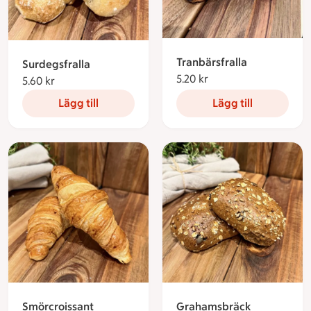
Tranbärsfralla
Surdegsfralla
5.20 kr
5.20 kronor
5.60 kr
5.60 kronor
Lägg till
Lägg till
Smörcroissant
Grahamsbräck