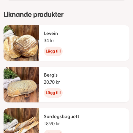
Liknande produkter
Levein
34 kr
34 kronor
Lägg till
Bergis
20.70 kr
20.70 kronor
Lägg till
Surdegsbaguett
18.90 kr
18.90 kronor