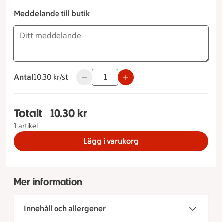
Meddelande till butik
Antal
10.30 kronor styck
10.30 kr/st
Använd knapparna för att minska eller ök
Totalt
10.30 kr
Totalt 1 stycken Smörcroissant, 10.30 kronor
1 artikel
Lägg i varukorg
Mer information
Innehåll och allergener