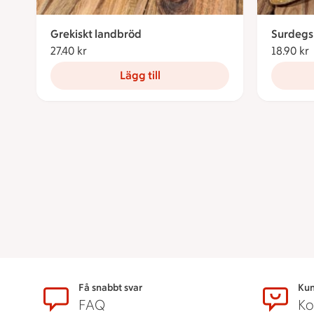
Grekiskt landbröd
Surdegs
27.40 kr
27.40 kronor
18.90 kr
Lägg till
Sidfot
Få snabbt svar
Kun
FAQ
Ko