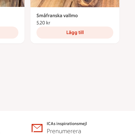
Småfranska vallmo
5.20 kr
5.20 kronor
Lägg till
ICAs inspirationsmejl
A
Prenumerera