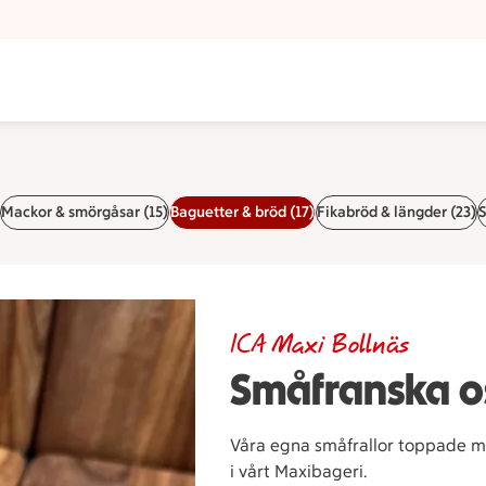
Mackor & smörgåsar (15)
Baguetter & bröd (17)
Fikabröd & längder (23)
S
ICA Maxi Bollnäs
Småfranska o
Våra egna småfrallor toppade m
i vårt Maxibageri.