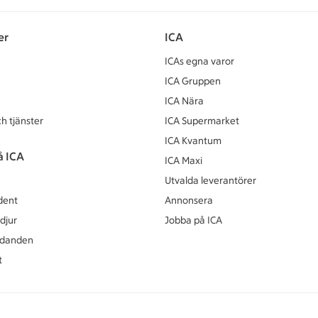
er
ICA
ICAs egna varor
ICA Gruppen
ICA Nära
h tjänster
ICA Supermarket
ICA Kvantum
å ICA
ICA Maxi
Utvalda leverantörer
dent
Annonsera
djur
Jobba på ICA
udanden
t