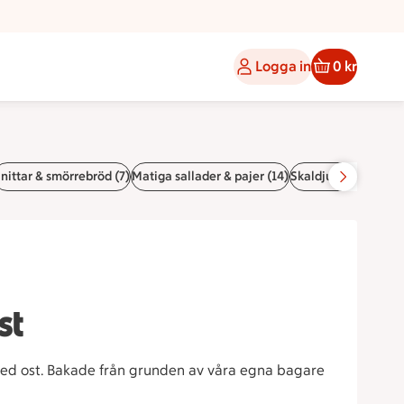
Logga in
0 kr
nittar & smörrebröd (7)
Matiga sallader & pajer (14)
Skaldjurslyx (2)
Char
st
ed ost. Bakade från grunden av våra egna bagare