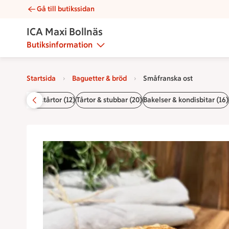
Gå till butikssidan
Småfranska ost | Catering ICA Maxi Bollnäs
ICA Maxi Bollnäs
Butiksinformation
Startsida
Baguetter & bröd
Småfranska ost
r (9)
Smörgåstårtor (12)
Tårtor & stubbar (20)
Bakelser & kondisbitar (16)