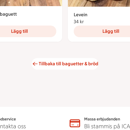
baguett
Levein
18.90 kronor
34 kr
34 kronor
Lägg till
Lägg till
Tillbaka till baguetter & bröd
dservice
Massa erbjudanden
ntakta oss
Bli stammis på IC