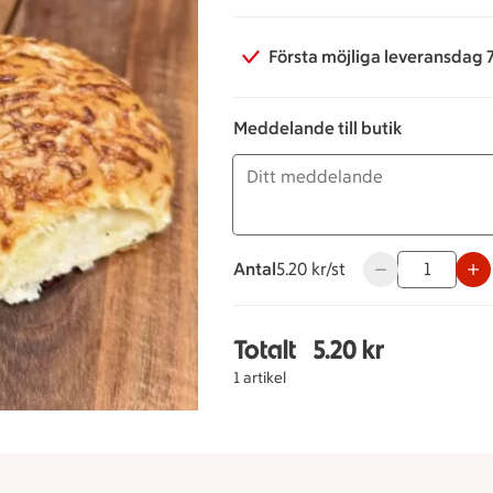
Första möjliga leveransdag 
Meddelande till butik
Antal
5.20 kronor styck
5.20 kr/st
Använd knapparna
Totalt
5.20 kr
Totalt 1 stycken Småfr
1 artikel