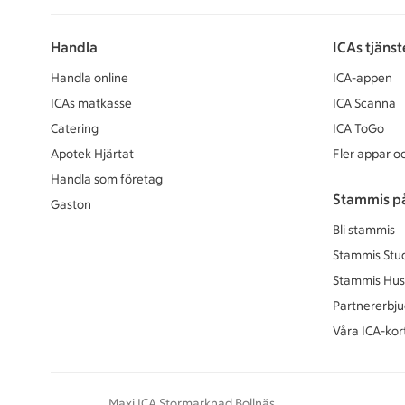
Handla
ICAs tjänst
Handla online
ICA-appen
ICAs matkasse
ICA Scanna
Catering
ICA ToGo
Apotek Hjärtat
Fler appar oc
Handla som företag
Stammis p
Gaston
Bli stammis
Stammis Stu
Stammis Hus
Partnererbj
Våra ICA-kor
Maxi ICA Stormarknad Bollnäs