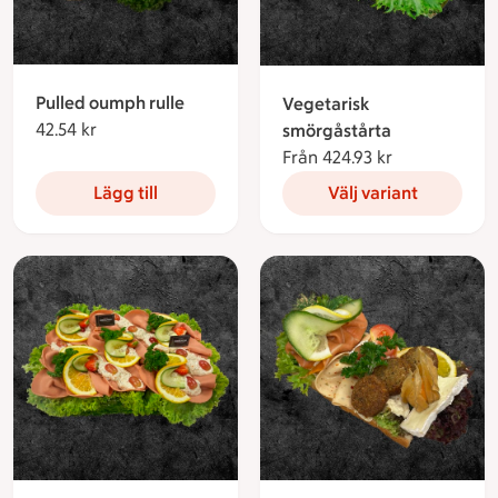
Pulled oumph rulle
Vegetarisk
42.54 kr
42.54 kronor
smörgåstårta
Från 424.93 kr
Från 424.93 
Lägg till
Välj variant