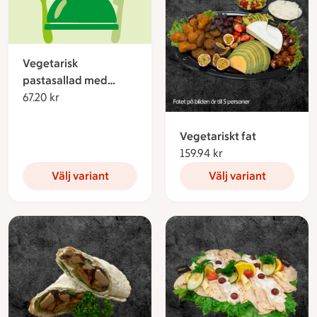
Vegetarisk
pastasallad med
falafel
67.20 kr
67.20 kronor
Vegetariskt fat
159.94 kr
159.94 kronor
Välj variant
Välj variant