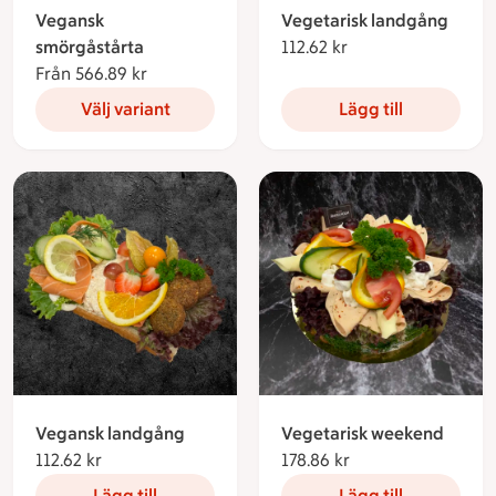
Vegansk
Vegetarisk landgång
smörgåstårta
112.62 kr
112.62 kronor
Från 566.89 kr
Från 566.89 kronor
Välj variant
Lägg till
Vegansk landgång
Vegetarisk weekend
112.62 kr
112.62 kronor
178.86 kr
178.86 kronor
Lägg till
Lägg till