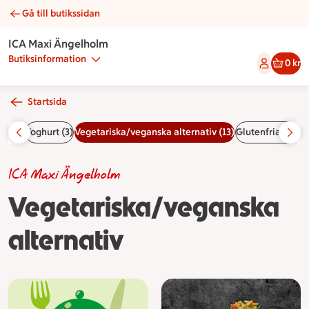
Gå till butikssidan
Vegetariska/veganska alternativ | Catering ICA Maxi Ängelho
ICA Maxi Ängelholm
Butiksinformation
0 kr
Startsida
Paj (5)
Yoghurt (3)
Vegetariska/veganska alternativ (13)
Glutenfria altern
ICA Maxi Ängelholm
Vegetariska/veganska
alternativ