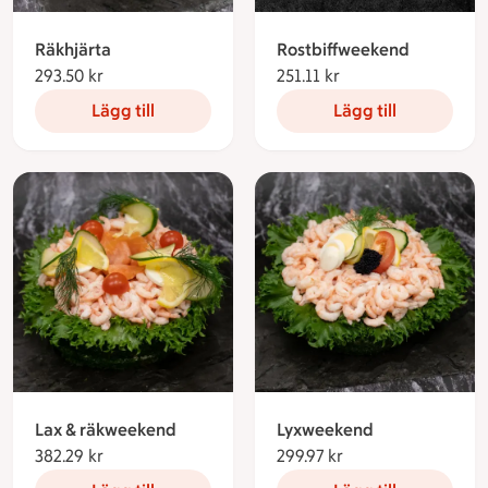
Räkhjärta
Rostbiffweekend
293.50 kr
293.50 kronor
251.11 kr
251.11 kronor
Lägg till
Lägg till
Lax & räkweekend
Lyxweekend
382.29 kr
382.29 kronor
299.97 kr
299.97 kronor