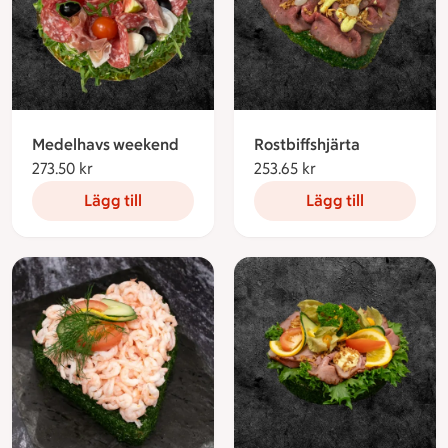
Medelhavs weekend
Rostbiffshjärta
273.50 kr
273.50 kronor
253.65 kr
253.65 kronor
Lägg till
Lägg till