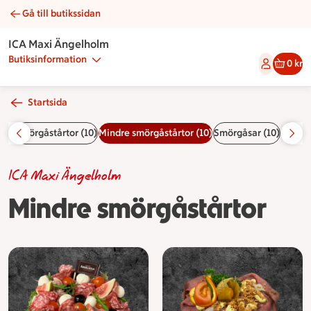
Gå till butikssidan
Mindre smörgåstårtor | Catering ICA Maxi Ängelholm
ICA Maxi Ängelholm
Butiksinformation
0 kr
Startsida
 (6)
Smörgåstårtor (10)
Mindre smörgåstårtor (10)
Smörgåsar (10)
Frallor
ICA Maxi Ängelholm
Mindre smörgåstårtor