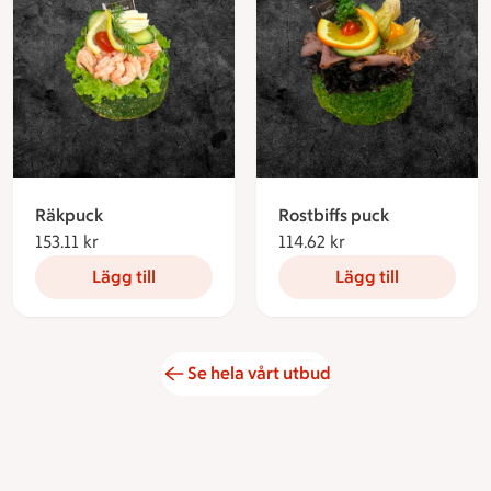
Räkpuck
Rostbiffs puck
153.11 kr
153.11 kronor
114.62 kr
114.62 kronor
Lägg till
Lägg till
Se hela vårt utbud