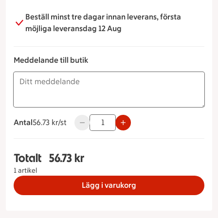
Beställ minst tre dagar innan leverans, första
möjliga leveransdag 12 Aug
Meddelande till butik
Antal
56.73 kronor styck
56.73 kr/st
Använd knapparna för att minska eller ök
Totalt
56.73 kr
Totalt 1 stycken Vegetarisk Macka, 56.73 kronor
1 artikel
Lägg i varukorg