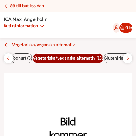
Gå till butikssidan
Vegetarisk macka | Catering ICA Maxi Ängelholm
ICA Maxi Ängelholm
Butiksinformation
0 kr
Vegetariska/veganska alternativ
Paj (5)
Yoghurt (3)
Vegetariska/veganska alternativ (13)
Glutenfria altern