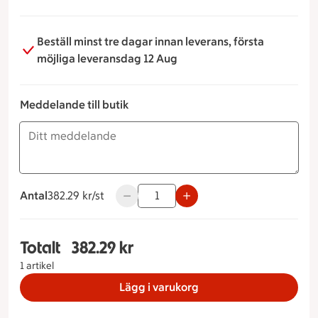
Beställ minst tre dagar innan leverans, första
möjliga leveransdag 12 Aug
Meddelande till butik
Antal
382.29 kronor styck
382.29 kr/st
Använd knapparna för att minska eller ö
Totalt
382.29 kr
Totalt 1 stycken Lax & Räkweekend, 382.29 kron
1 artikel
Lägg i varukorg