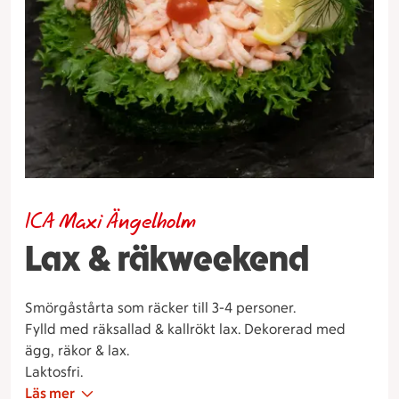
ICA Maxi Ängelholm
Lax & räkweekend
Smörgåstårta som räcker till 3-4 personer.
Fylld med räksallad & kallrökt lax. Dekorerad med
ägg, räkor & lax.
Laktosfri.
Läs mer