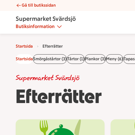
Gå till butikssidan
Efterrätter | Catering Supermarket Svärdsjö
Supermarket Svärdsjö
Butiksinformation
Startsida
Efterrätter
Startsida
Smörgåstårtor (3)
Tårtor (1)
Plankor (3)
Meny (6)
Tapas 
Supermarket Svärdsjö
Efterrätter