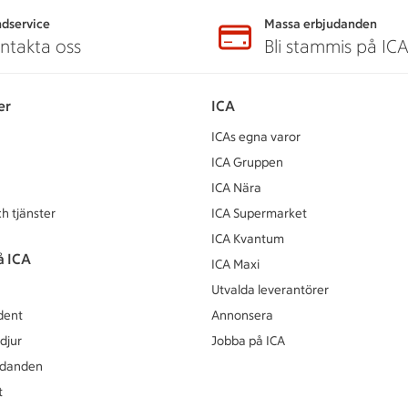
dservice
Massa erbjudanden
ntakta oss
Bli stammis på IC
er
ICA
ICAs egna varor
ICA Gruppen
ICA Nära
h tjänster
ICA Supermarket
ICA Kvantum
å ICA
ICA Maxi
Utvalda leverantörer
dent
Annonsera
djur
Jobba på ICA
udanden
t