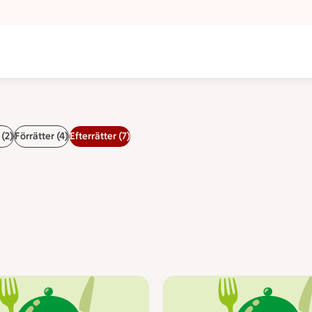
(2)
Förrätter (4)
Efterrätter (7)