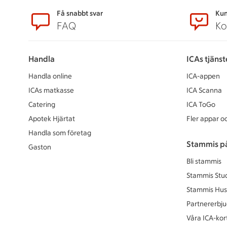
Sidfot
Få snabbt svar
Kun
FAQ
Ko
Handla
ICAs tjänst
Handla online
ICA-appen
ICAs matkasse
ICA Scanna
Catering
ICA ToGo
Apotek Hjärtat
Fler appar oc
Handla som företag
Stammis p
Gaston
Bli stammis
Stammis Stu
Stammis Hus
Partnererbj
Våra ICA-kor