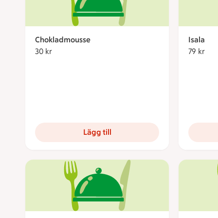
Chokladmousse
Isala
30 kr
30 kronor
79 kr
79 
Lägg till