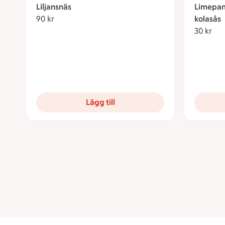
Liljansnäs
Limepan
90 kr
90 kronor
kolasås
30 kr
30 
Lägg till