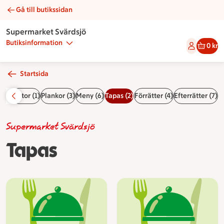
Gå till butikssidan
Tapas | Catering Supermarket Svärdsjö
Supermarket Svärdsjö
Butiksinformation
0 kr
Startsida
 (3)
Tårtor (1)
Plankor (3)
Meny (6)
Tapas (2)
Förrätter (4)
Efterrätter (7)
Supermarket Svärdsjö
Tapas