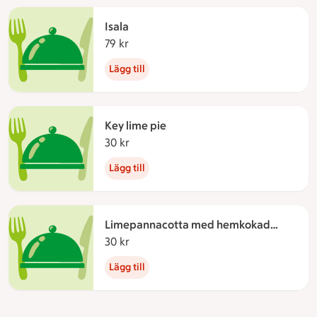
Isala
79 kr
79 kronor
Lägg till
Key lime pie
30 kr
30 kronor
Lägg till
Limepannacotta med hemkokad
kolasås
30 kr
30 kronor
Lägg till