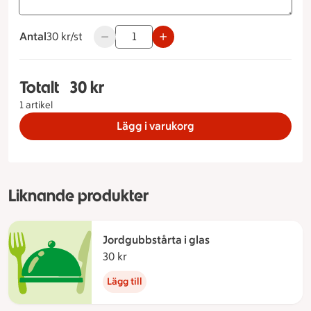
Antal
30 kronor styck
30 kr/st
Använd knapparna för att minska eller öka 
Totalt
30 kr
Totalt 1 stycken Vaniljpannacotta, 30 kronor
1 artikel
Lägg i varukorg
Liknande produkter
Jordgubbstårta i glas
30 kr
30 kronor
Lägg till