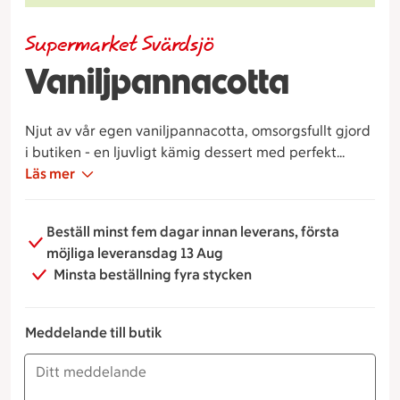
Supermarket Svärdsjö
Vaniljpannacotta
Njut av vår egen vaniljpannacotta, omsorgsfullt gjord
i butiken - en ljuvligt kämig dessert med perfekt
balans mellan sötma och syra toppad med en frisk
Läs mer
hallonröra och handplockade blåbär.
Beställ minst fem dagar innan leverans, första
möjliga leveransdag 13 Aug
Minsta beställning fyra stycken
Meddelande till butik