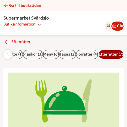
Gå till butikssidan
Vaniljpannacotta | Catering Supermarket Svärdsjö
Supermarket Svärdsjö
Butiksinformation
0 kr
Efterrätter
 (3)
Tårtor (1)
Plankor (3)
Meny (6)
Tapas (2)
Förrätter (4)
Efterrätter (7)