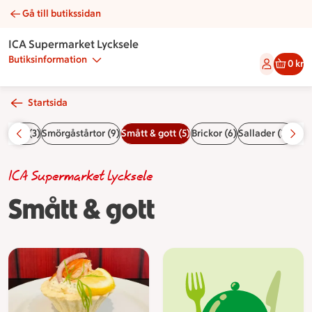
Gå till butikssidan
Smått & gott | Catering ICA Supermarket Lycksele
ICA Supermarket Lycksele
Butiksinformation
0 kr
Startsida
kelser (3)
Smörgåstårtor (9)
Smått & gott (5)
Brickor (6)
Sallader (16)
Sås
ICA Supermarket Lycksele
Smått & gott