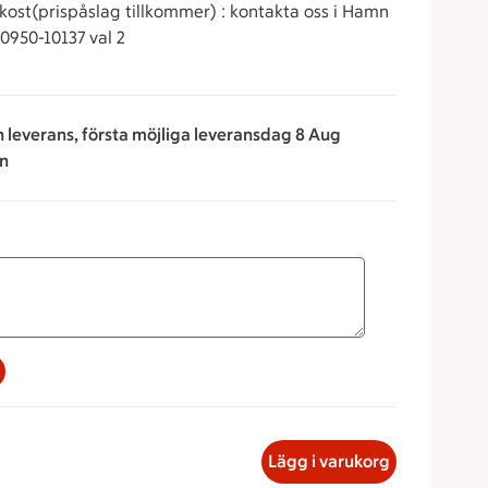
lkost(prispåslag tillkommer) : kontakta oss i Hamn
 0950-10137 val 2
n leverans, första möjliga leveransdag 8 Aug
en
a för att minska eller öka värdet, eller ange ett värde manue
kelse, 59.95 kronor
Lägg i varukorg