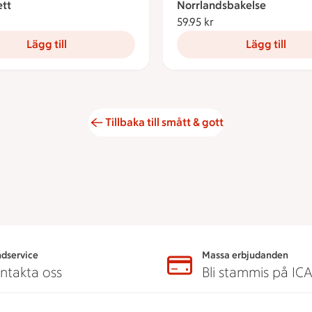
ett
Norrlandsbakelse
9.95 kronor
59.95 kr
59.95 kronor
Lägg till
Lägg till
Tillbaka till smått & gott
dservice
Massa erbjudanden
ntakta oss
Bli stammis på IC