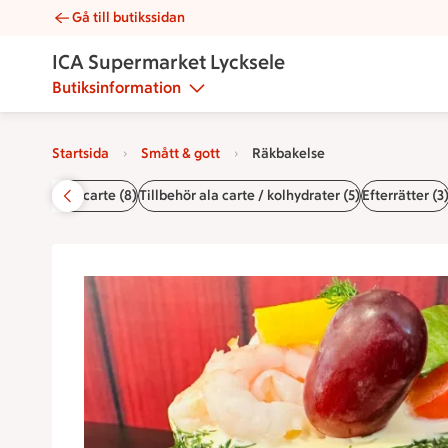
Gå till butikssidan
Räkbakelse | Catering ICA Supermarket Lycksele
ICA Supermarket Lycksele
Butiksinformation
Startsida
Smått & gott
Räkbakelse
rätter (4)
Ala carte (8)
Tillbehör ala carte / kolhydrater (5)
Efterrätter (3