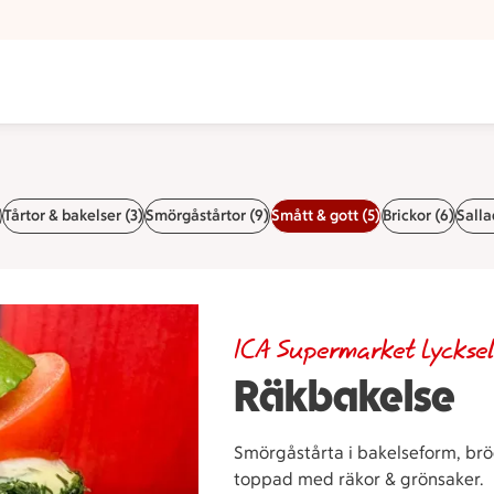
)
Tårtor & bakelser (3)
Smörgåstårtor (9)
Smått & gott (5)
Brickor (6)
Salla
ICA Supermarket Lyckse
Räkbakelse
Smörgåstårta i bakelseform, br
toppad med räkor & grönsaker.