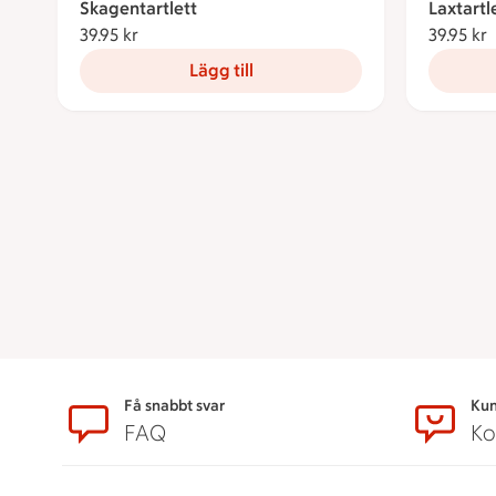
Skagentartlett
Laxtartl
39.95 kr
39.95 kronor
39.95 kr
3
Lägg till
Sidfot
Få snabbt svar
Kun
FAQ
Ko