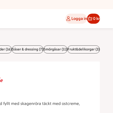
Logga in
0 kr
der (16)
Såser & dressing (7)
Smörgåsar (11)
Frukt&delikorgar (3)
le
öd fyllt med skagenröra täckt med ostcreme,