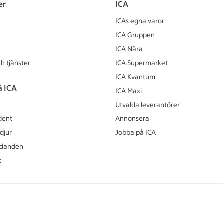
er
ICA
ICAs egna varor
ICA Gruppen
ICA Nära
h tjänster
ICA Supermarket
ICA Kvantum
å ICA
ICA Maxi
Utvalda leverantörer
dent
Annonsera
djur
Jobba på ICA
udanden
t