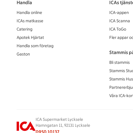
Handla
ICAs tjänst
Handla online
ICA-appen
ICAs matkasse
ICA Scanna
Catering
ICA ToGo
Apotek Hjärtat
Fler appar oc
Handla som företag
Stammis p
Gaston
Bli stammis
Stammis Stu
Stammis Hus
Partnererbj
Våra ICA-kor
ICA Supermarket Lycksele
Hamngatan 11, 92131 Lycksele
0950 10137