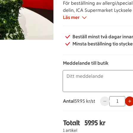
För beställning av allergi/specia
delin, ICA Supermarket Lycksele
Läs mer
Beställ minst två dagar inna
Minsta beställning tio styck
Meddelande till butik
Antal
59.95 kronor styck
59.95 kr/st
Använd knapparn
Totalt
59.95 kr
Totalt 1 stycken Räkba
1 artikel