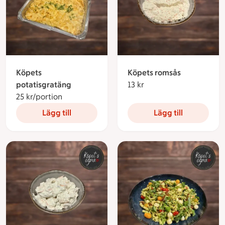
Köpets
Köpets romsås
potatisgratäng
13 kr
13 kronor
25 kr/portion
25 kronor per portion
Lägg till
Lägg till