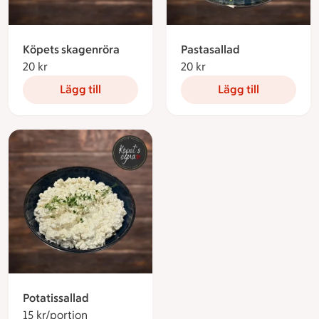
Köpets skagenröra
Pastasallad
20 kr
20 kronor
20 kr
20 kronor
Lägg till
Lägg till
Potatissallad
15 kr/portion
15 kronor per portion