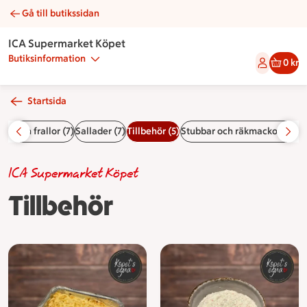
Gå till butikssidan
Tillbehör | Catering ICA Supermarket Köpet
ICA Supermarket Köpet
Butiksinformation
0 kr
Startsida
er och frallor (7)
Sallader (7)
Tillbehör (5)
Stubbar och räkmackor (10)
V
ICA Supermarket Köpet
Tillbehör