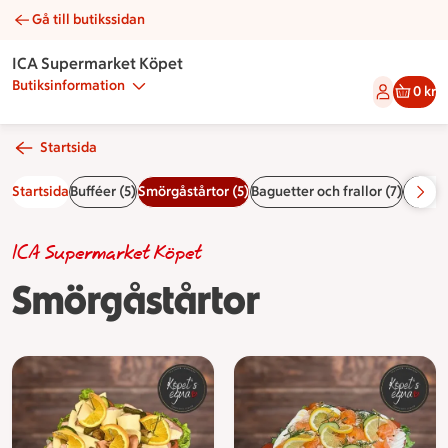
Gå till butikssidan
Smörgåstårtor | Catering ICA Supermarket Köpet
ICA Supermarket Köpet
Butiksinformation
0 kr
Startsida
Startsida
Bufféer (5)
Smörgåstårtor (5)
Baguetter och frallor (7)
Sallade
ICA Supermarket Köpet
Smörgåstårtor