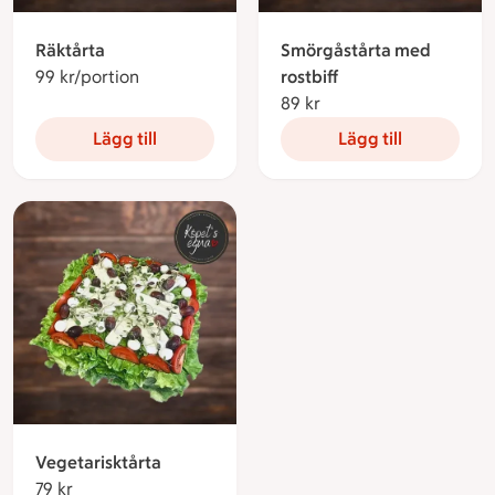
Räktårta
Smörgåstårta med
99 kr/portion
99 kronor per portion
rostbiff
89 kr
89 kronor
Lägg till
Lägg till
Vegetarisktårta
79 kr
79 kronor