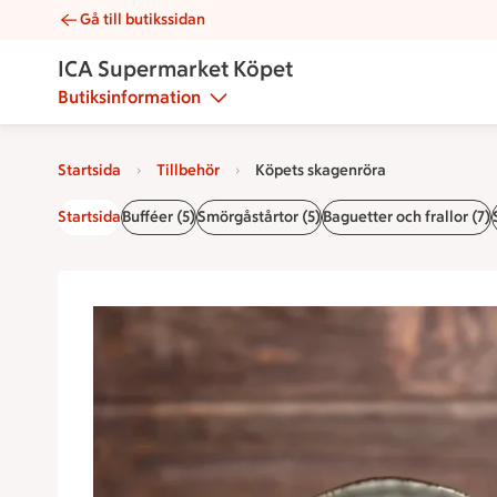
Gå till butikssidan
Köpets skagenröra | Catering ICA Supermarket Köpet
ICA Supermarket Köpet
Butiksinformation
Startsida
Tillbehör
Köpets skagenröra
Startsida
Bufféer (5)
Smörgåstårtor (5)
Baguetter och frallor (7)