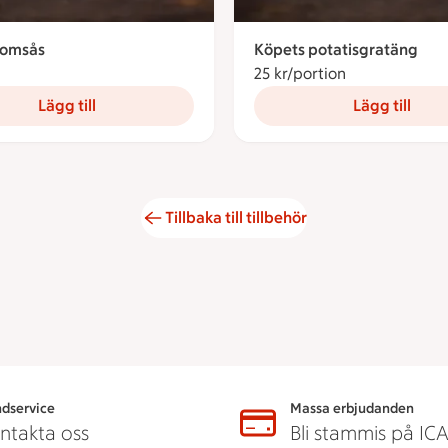
romsås
Köpets potatisgratäng
kronor
25 kr/portion
25 kronor per 
Lägg till
Lägg till
Tillbaka till tillbehör
dservice
Massa erbjudanden
ntakta oss
Bli stammis på IC