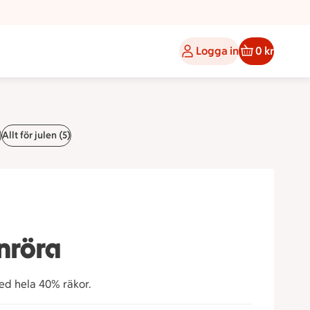
Logga in
0 kr
)
Allt för julen (5)
nröra
ed hela 40% räkor.