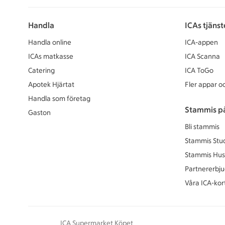
Handla
ICAs tjänst
Handla online
ICA-appen
ICAs matkasse
ICA Scanna
Catering
ICA ToGo
Apotek Hjärtat
Fler appar oc
Handla som företag
Stammis p
Gaston
Bli stammis
Stammis Stu
Stammis Hus
Partnererbj
Våra ICA-kor
ICA Supermarket Köpet