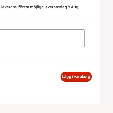
n leverans, första möjliga leveransdag 9 Aug
för att minska eller öka värdet, eller ange ett värde manuellt
s skagenröra, 20 kronor
Lägg i varukorg