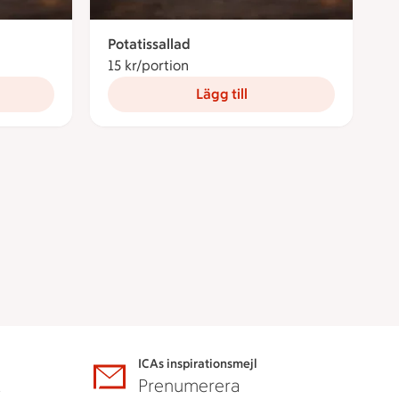
Potatissallad
portion
15 kr/portion
15 kronor per portion
Lägg till
ICAs inspirationsmejl
A
Prenumerera