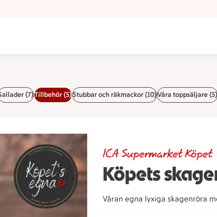
Sallader (7)
Tillbehör (5)
Stubbar och räkmackor (10)
Våra toppsäljare (5
ICA Supermarket Köpet
Köpets skage
Våran egna lyxiga skagenröra m