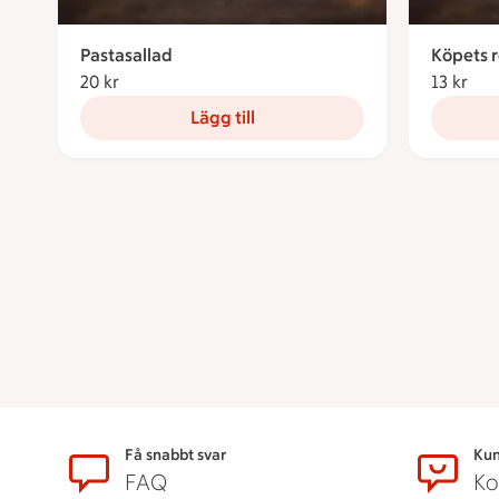
Pastasallad
Köpets 
20 kr
20 kronor
13 kr
13 
Lägg till
Sidfot
Få snabbt svar
Kun
FAQ
Ko