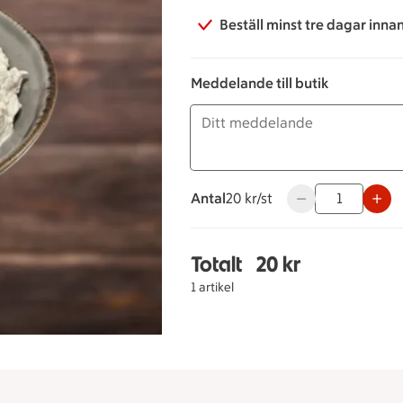
Beställ minst tre dagar inna
Meddelande till butik
Antal
20 kronor styck
20 kr/st
Använd knapparna 
Totalt
20 kr
Totalt 1 stycken Köpet
1 artikel