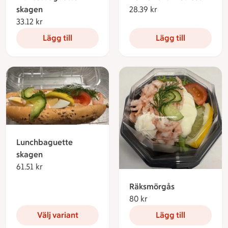
28.39 kr
28.39 kronor
skagen
33.12 kr
33.12 kronor
Lägg till
Lägg till
Lunchbaguette
skagen
61.51 kr
61.51 kronor
Räksmörgås
80 kr
80 kronor
Välj variant
Lägg till