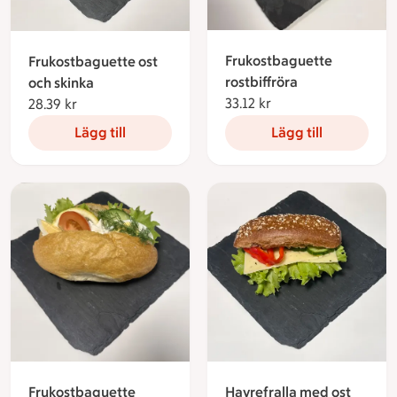
Frukostbaguette
Frukostbaguette ost
rostbiffröra
och skinka
33.12 kr
33.12 kronor
28.39 kr
28.39 kronor
Lägg till
Lägg till
Havrefralla med ost
Frukostbaguette