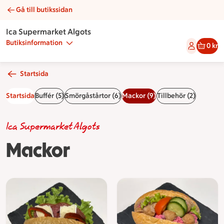
Gå till butikssidan
Mackor | Catering Ica Supermarket Algots
Ica Supermarket Algots
Butiksinformation
0 kr
Startsida
Startsida
Buffér (5)
Smörgåstårtor (6)
Mackor (9)
Tillbehör (2)
Ica Supermarket Algots
Mackor