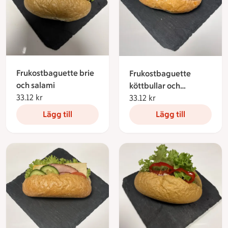
Frukostbaguette brie
Frukostbaguette
och salami
köttbullar och
33.12 kr
33.12 kronor
rödbetssallad
33.12 kr
33.12 kronor
Lägg till
Lägg till