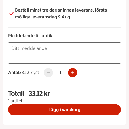
Beställ minst tre dagar innan leverans, första
möjliga leveransdag 9 Aug
Meddelande till butik
Antal
33.12 kronor styck
33.12 kr/st
Använd knapparna för att minska eller ök
Totalt
33.12 kr
Totalt 1 stycken Frukostbaguette skagen, 33.12 
1 artikel
Lägg i varukorg