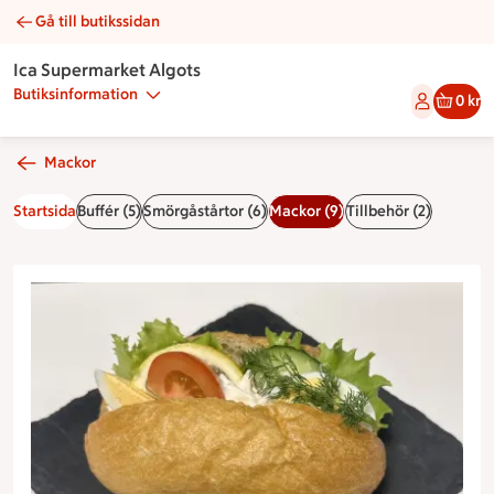
Gå till butikssidan
Frukostbaguette skagen | Catering Ica Supermarket Algots
Ica Supermarket Algots
Butiksinformation
0 kr
Mackor
Startsida
Buffér (5)
Smörgåstårtor (6)
Mackor (9)
Tillbehör (2)