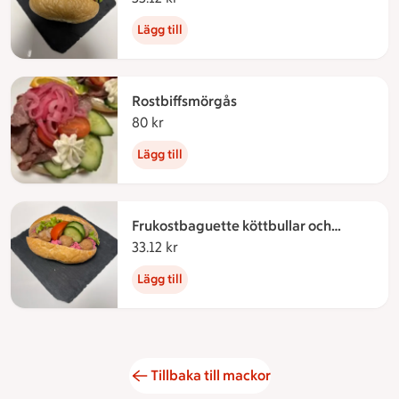
Lägg till
Rostbiffsmörgås
80 kr
80 kronor
Lägg till
Frukostbaguette köttbullar och
rödbetssallad
33.12 kr
33.12 kronor
Lägg till
Tillbaka till mackor