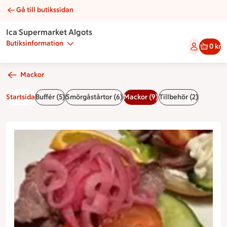
Gå till butikssidan
Rostbiffsmörgås | Catering Ica Supermarket Algots
Ica Supermarket Algots
Butiksinformation
0 kr
Mackor
Startsida
Buffér (5)
Smörgåstårtor (6)
Mackor (9)
Tillbehör (2)