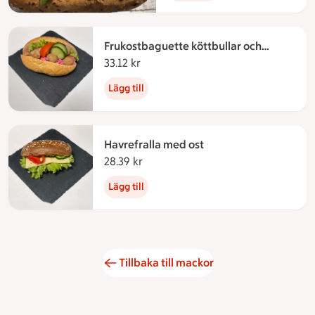
Frukostbaguette köttbullar och
rödbetssallad
33.12 kr
33.12 kronor
Lägg till
Havrefralla med ost
28.39 kr
28.39 kronor
Lägg till
Tillbaka till mackor