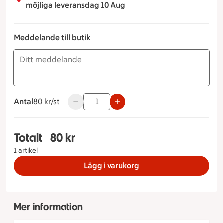
möjliga leveransdag 10 Aug
Meddelande till butik
Antal
80 kronor styck
80 kr/st
Använd knapparna för att minska eller öka 
Totalt
80 kr
Totalt 1 stycken Rostbiffsmörgås, 80 kronor
1 artikel
Lägg i varukorg
Mer information