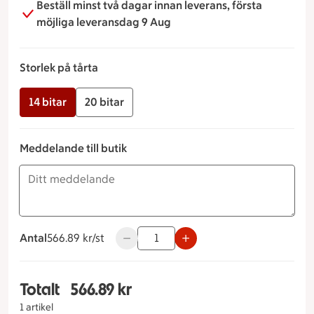
Beställ minst två dagar innan leverans, första
möjliga leveransdag 9 Aug
Storlek på tårta
14 bitar
20 bitar
Meddelande till butik
Antal
566.89 kronor styck
566.89 kr/st
Använd knapparna för att minska eller 
Totalt
566.89 kr
Totalt 1 stycken Studenttårta Storlek på tårta 14
1 artikel