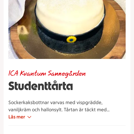
ICA Kvantum Sannegården
Studenttårta
Sockerkaksbottnar varvas med vispgrädde,
vaniljkräm och hallonsylt. Tårtan är täckt med
marsipan.
Läs mer