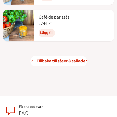
Café de parissås
27.44 kr
27.44 kronor
Lägg till
Tillbaka till såser & sallader
Sidfot
Få snabbt svar
FAQ