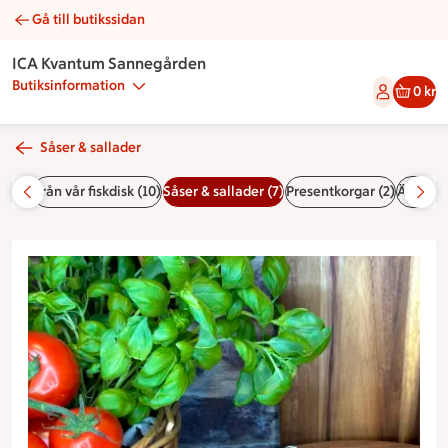
Gå till butikssidan
Bearnaisesås chili | Catering ICA Kvantum Sannegården
ICA Kvantum Sannegården
Butiksinformation
0 kr
Såser & sallader
i (10)
Från vår fiskdisk (10)
Såser & sallader (7)
Presentkorgar (2)
Äntligen