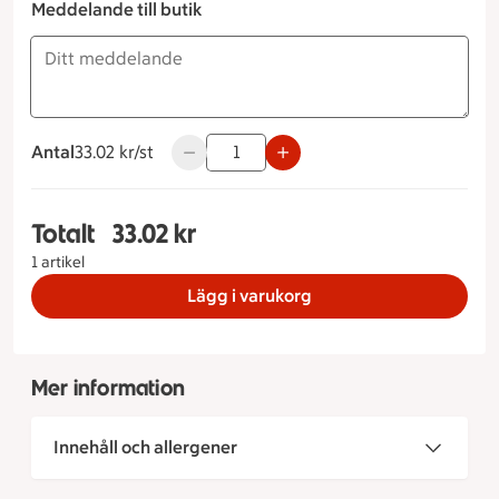
Meddelande till butik
Antal
33.02 kronor styck
33.02 kr/st
Använd knapparna för att minska eller ök
Totalt
33.02 kr
Totalt 1 stycken Bearnaisesås chili, 33.02 kronor
1 artikel
Lägg i varukorg
Mer information
Innehåll och allergener