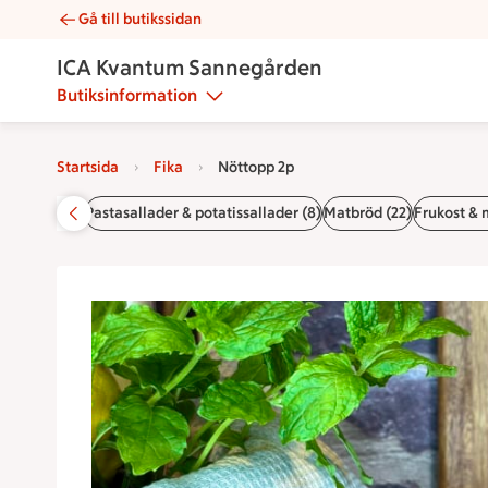
Gå till butikssidan
Nöttopp 2p | Catering ICA Kvantum Sannegården
ICA Kvantum Sannegården
Butiksinformation
Startsida
Fika
Nöttopp 2p
6)
Bufféer (9)
Pastasallader & potatissallader (8)
Matbröd (22)
Frukost & m