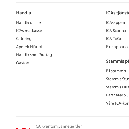
Handla
ICAs tjänst
Handla online
ICA-appen
ICAs matkasse
ICA Scanna
Catering
ICA ToGo
Apotek Hjärtat
Fler appar oc
Handla som företag
Stammis p
Gaston
Bli stammis
Stammis Stu
Stammis Hus
Partnererbj
Våra ICA-kor
ICA Kvantum Sannegården