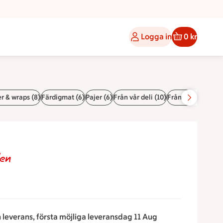
Logga in
0 kr
r & wraps (8)
Färdigmat (6)
Pajer (6)
Från vår deli (10)
Från vår fiskdisk (
den
n leverans, första möjliga leveransdag 11 Aug