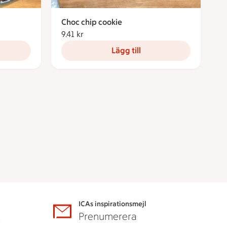
Choc chip cookie
9.41 kr
9.41 kronor
Lägg till
ICAs inspirationsmejl
A
Prenumerera