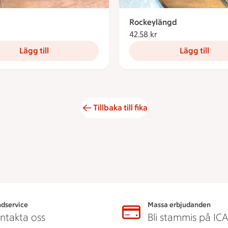
p
Rockeylängd
7.85 kronor
42.58 kr
42.58 kronor
Lägg till
Lägg till
Tillbaka till fika
dservice
Massa erbjudanden
ntakta oss
Bli stammis på IC