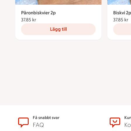
Päronbiskvier 2p
Biskvi 2
37.85 kr
37.85 kronor
37.85 kr
3
Lägg till
Sidfot
Få snabbt svar
Kun
FAQ
Ko