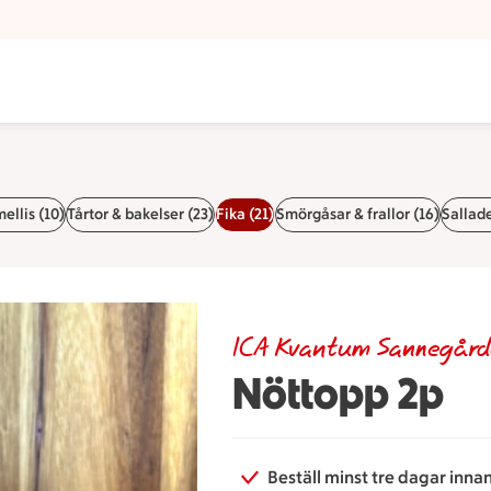
ellis (10)
Tårtor & bakelser (23)
Fika (21)
Smörgåsar & frallor (16)
Sallade
ICA Kvantum Sannegår
Nöttopp 2p
Beställ minst tre dagar inna