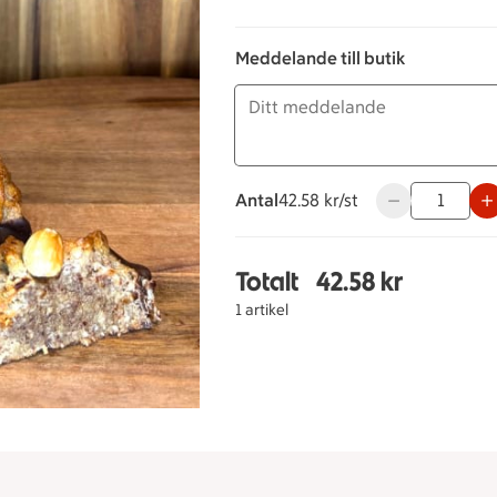
Meddelande till butik
Antal
42.58 kronor styck
42.58 kr/st
Använd knappar
Totalt
42.58 kr
Totalt 1 stycken Nötto
1 artikel