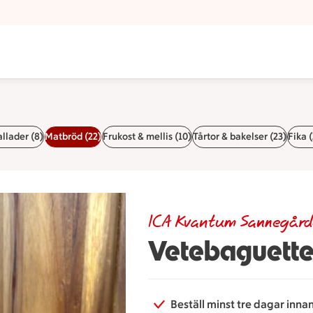
llader (8)
Matbröd (22)
Frukost & mellis (10)
Tårtor & bakelser (23)
Fika (
ICA Kvantum Sannegår
Vetebaguette 
Beställ minst tre dagar inna