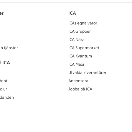
er
ICA
ICAs egna varor
ICA Gruppen
ICA Nära
h tjänster
ICA Supermarket
ICA Kvantum
å ICA
ICA Maxi
Utvalda leverantörer
dent
Annonsera
djur
Jobba på ICA
udanden
t