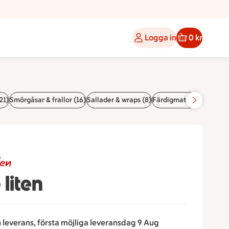
Logga in
0 kr
21)
Smörgåsar & frallor (16)
Sallader & wraps (8)
Färdigmat (6)
Pajer (6)
den
liten
n leverans, första möjliga leveransdag 9 Aug