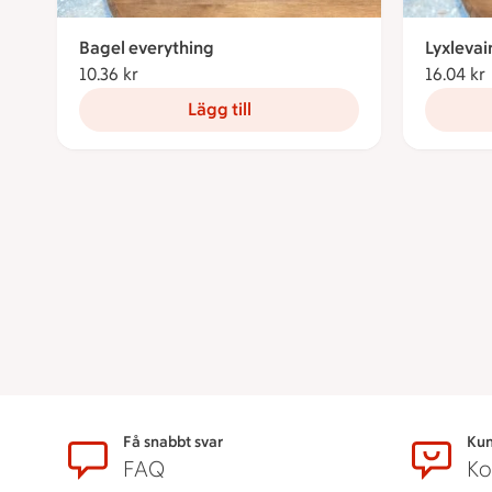
Bagel everything
Lyxlevai
10.36 kr
10.36 kronor
16.04 kr
Lägg till
Sidfot
Få snabbt svar
Kun
FAQ
Ko