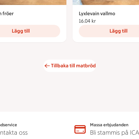
n fröer
Lyxlevain vallmo
16.04 kronor
16.04 kr
16.04 kronor
Lägg till
Lägg till
Tillbaka till matbröd
dservice
Massa erbjudanden
ntakta oss
Bli stammis på IC