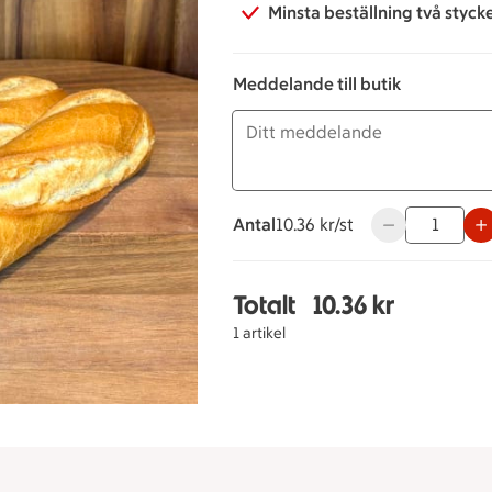
Minsta beställning två styck
Meddelande till butik
Antal
10.36 kronor styck
10.36 kr/st
Använd knapparn
Totalt
10.36 kr
Totalt 1 stycken Veteb
1 artikel