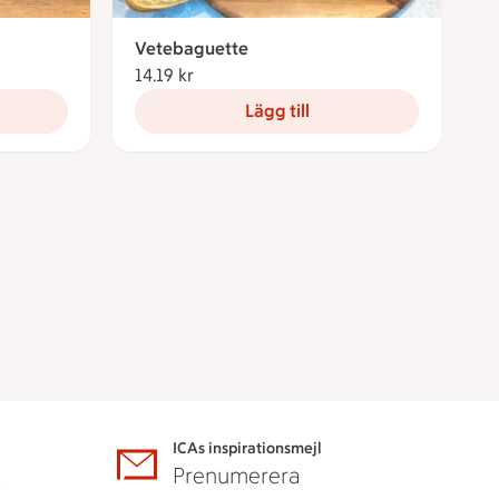
Vetebaguette
14.19 kr
14.19 kronor
Lägg till
ICAs inspirationsmejl
A
Prenumerera