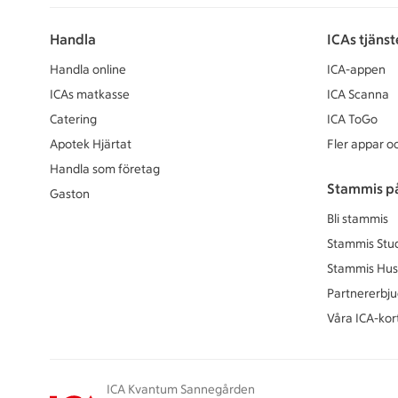
Handla
ICAs tjänst
Handla online
ICA-appen
ICAs matkasse
ICA Scanna
Catering
ICA ToGo
Apotek Hjärtat
Fler appar oc
Handla som företag
Stammis p
Gaston
Bli stammis
Stammis Stu
Stammis Hus
Partnererbj
Våra ICA-kor
ICA Kvantum Sannegården