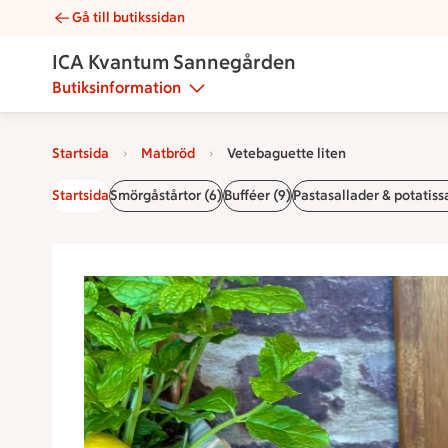
Gå till butikssidan
Vetebaguette liten | Catering ICA Kvantum Sannegården
ICA Kvantum Sannegården
Butiksinformation
Startsida
Matbröd
Vetebaguette liten
Startsida
Smörgåstårtor (6)
Bufféer (9)
Pastasallader & potatissa