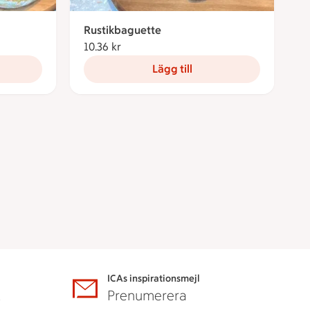
Rustikbaguette
10.36 kr
10.36 kronor
Lägg till
ICAs inspirationsmejl
A
Prenumerera