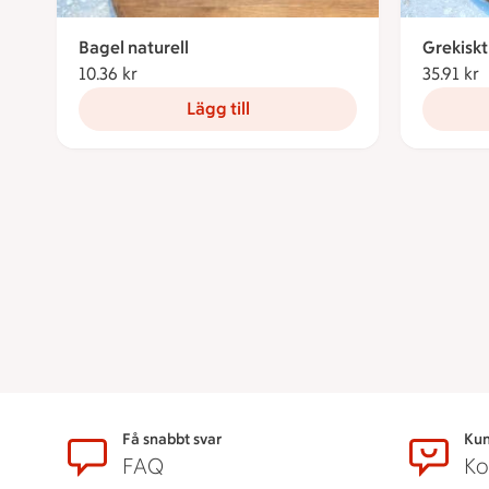
Bagel naturell
Grekiskt
10.36 kr
10.36 kronor
35.91 kr
3
Lägg till
Sidfot
Få snabbt svar
Kun
FAQ
Ko