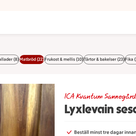
llader (8)
Matbröd (22)
Frukost & mellis (10)
Tårtor & bakelser (23)
Fika (
ICA Kvantum Sannegår
Lyxlevain se
Beställ minst tre dagar inna