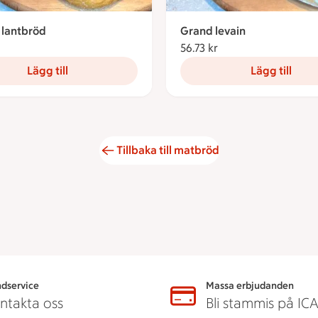
 lantbröd
Grand levain
5.91 kronor
56.73 kr
56.73 kronor
Lägg till
Lägg till
Tillbaka till matbröd
dservice
Massa erbjudanden
ntakta oss
Bli stammis på IC