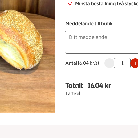
Minsta beställning två styck
Meddelande till butik
Antal
16.04 kronor styck
16.04 kr/st
Använd knappar
Totalt
16.04 kr
Totalt 1 stycken Lyxle
1 artikel