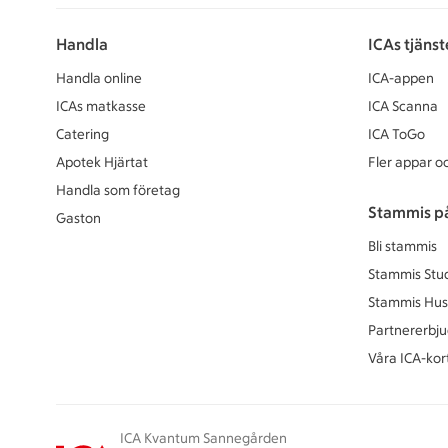
Handla
ICAs tjänst
Handla online
ICA-appen
ICAs matkasse
ICA Scanna
Catering
ICA ToGo
Apotek Hjärtat
Fler appar oc
Handla som företag
Stammis p
Gaston
Bli stammis
Stammis Stu
Stammis Hus
Partnererbj
Våra ICA-kor
ICA Kvantum Sannegården