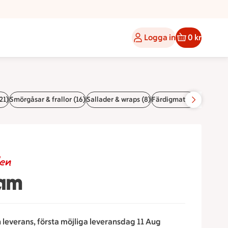
Logga in
0 kr
21)
Smörgåsar & frallor (16)
Sallader & wraps (8)
Färdigmat (6)
Pajer (6)
den
sam
n leverans, första möjliga leveransdag 11 Aug