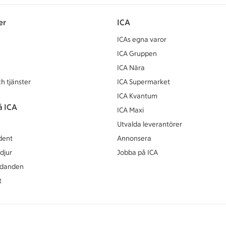
er
ICA
ICAs egna varor
ICA Gruppen
ICA Nära
h tjänster
ICA Supermarket
ICA Kvantum
å ICA
ICA Maxi
Utvalda leverantörer
dent
Annonsera
djur
Jobba på ICA
udanden
t