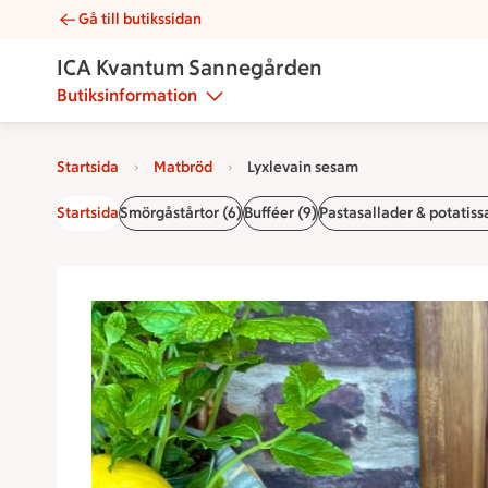
Gå till butikssidan
Lyxlevain sesam | Catering ICA Kvantum Sannegården
ICA Kvantum Sannegården
Butiksinformation
Startsida
Matbröd
Lyxlevain sesam
Startsida
Smörgåstårtor (6)
Bufféer (9)
Pastasallader & potatissa