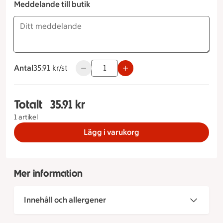
Meddelande till butik
Antal
35.91 kronor styck
35.91 kr/st
Använd knapparna för att minska eller ök
Totalt
35.91 kr
Totalt 1 stycken Grekiskt lantbröd, 35.91 kronor
1 artikel
Lägg i varukorg
Mer information
Innehåll och allergener