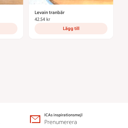
Levain tranbär
42.54 kr
42.54 kronor
Lägg till
ICAs inspirationsmejl
A
Prenumerera