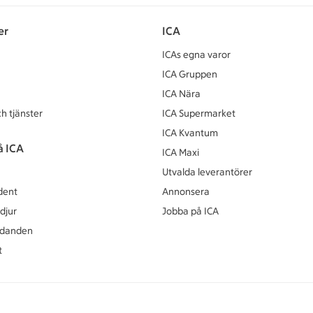
er
ICA
ICAs egna varor
ICA Gruppen
ICA Nära
h tjänster
ICA Supermarket
ICA Kvantum
å ICA
ICA Maxi
Utvalda leverantörer
dent
Annonsera
djur
Jobba på ICA
udanden
t