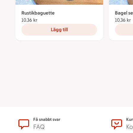
Rustikbaguette
Bagel s
10.36 kr
10.36 kronor
10.36 kr
Lägg till
Sidfot
Få snabbt svar
Kun
FAQ
Ko