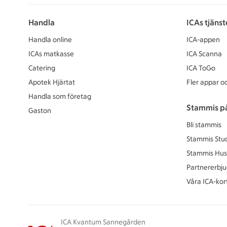
Handla
ICAs tjänst
Handla online
ICA-appen
ICAs matkasse
ICA Scanna
Catering
ICA ToGo
Apotek Hjärtat
Fler appar oc
Handla som företag
Stammis p
Gaston
Bli stammis
Stammis Stu
Stammis Hus
Partnererbj
Våra ICA-kor
ICA Kvantum Sannegården