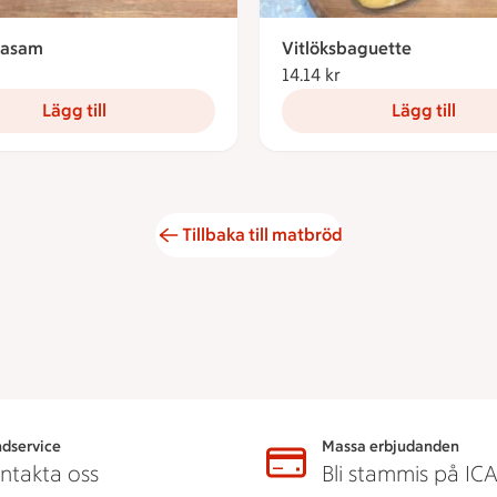
easam
Vitlöksbaguette
10.36 kronor
14.14 kr
14.14 kronor
Lägg till
Lägg till
Tillbaka till matbröd
dservice
Massa erbjudanden
ntakta oss
Bli stammis på IC