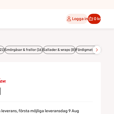
Logga in
0 kr
21)
Smörgåsar & frallor (16)
Sallader & wraps (8)
Färdigmat (6)
Pajer (6)
den
l
n leverans, första möjliga leveransdag 9 Aug