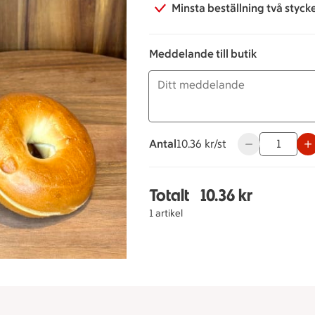
Minsta beställning två styck
Meddelande till butik
Antal
10.36 kronor styck
10.36 kr/st
Använd knapparn
Totalt
10.36 kr
Totalt 1 stycken Bagel 
1 artikel