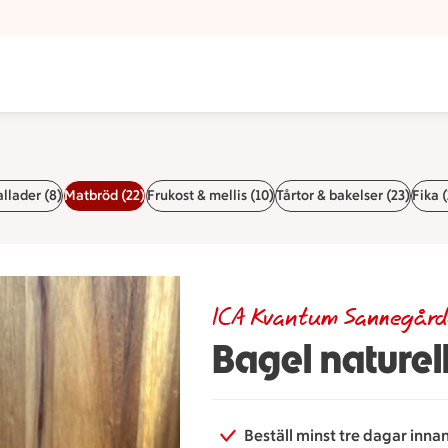
llader (8)
Matbröd (22)
Frukost & mellis (10)
Tårtor & bakelser (23)
Fika (
ICA Kvantum Sannegår
Bagel naturel
Beställ minst tre dagar inna