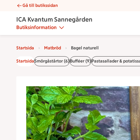
Gå till butikssidan
Bagel naturell | Catering ICA Kvantum Sannegården
ICA Kvantum Sannegården
Butiksinformation
Startsida
Matbröd
Bagel naturell
Startsida
Smörgåstårtor (6)
Bufféer (9)
Pastasallader & potatissa