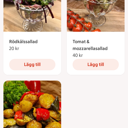
Rödkålssallad
Tomat &
20 kr
20 kronor
mozzarellasallad
40 kr
40 kronor
Lägg till
Lägg till