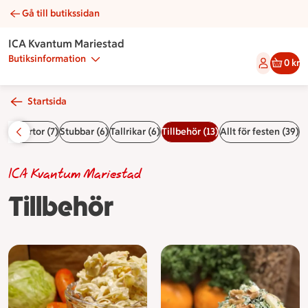
Gå till butikssidan
Tillbehör | Catering ICA Kvantum Mariestad
ICA Kvantum Mariestad
Butiksinformation
0 kr
Startsida
rgåstårtor (7)
Stubbar (6)
Tallrikar (6)
Tillbehör (13)
Allt för festen (39)
ICA Kvantum Mariestad
Tillbehör