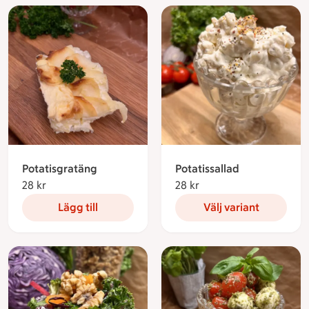
Potatisgratäng
Potatissallad
28 kr
28 kronor
28 kr
28 kronor
Lägg till
Välj variant