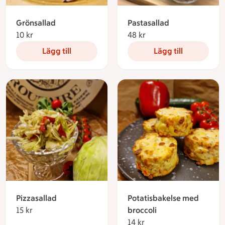
Grönsallad
Pastasallad
10 kr
10 kronor
48 kr
48 kronor
Lägg till
Lägg till
Pizzasallad
Potatisbakelse med
15 kr
15 kronor
broccoli
14 kr
14 kronor