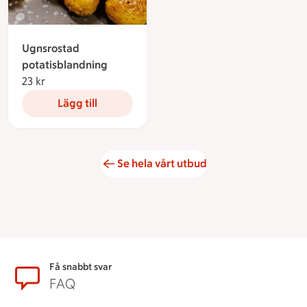
Ugnsrostad
potatisblandning
23 kr
23 kronor
Lägg till
Se hela vårt utbud
Sidfot
Få snabbt svar
FAQ