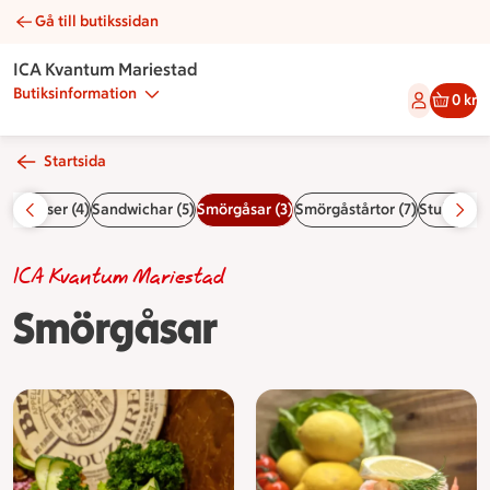
Gå till butikssidan
Smörgåsar | Catering ICA Kvantum Mariestad
ICA Kvantum Mariestad
Butiksinformation
0 kr
Startsida
or & såser (4)
Sandwichar (5)
Smörgåsar (3)
Smörgåstårtor (7)
Stubbar (6
ICA Kvantum Mariestad
Smörgåsar