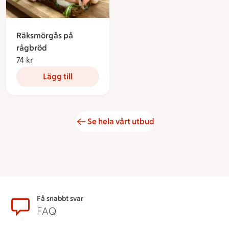
Räksmörgås på
rågbröd
74 kr
74 kronor
Lägg till
Se hela vårt utbud
Sidfot
Få snabbt svar
FAQ