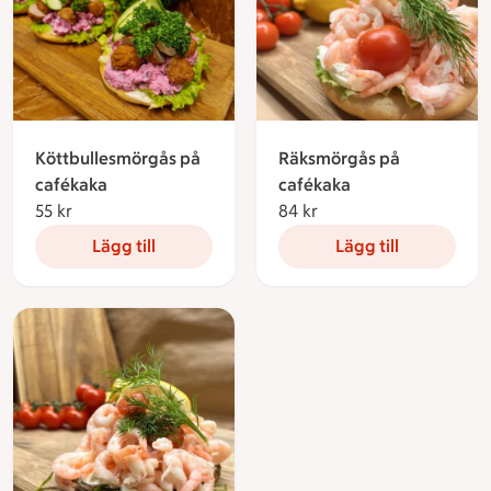
Köttbullesmörgås på
Räksmörgås på
cafékaka
cafékaka
55 kr
55 kronor
84 kr
84 kronor
Lägg till
Lägg till